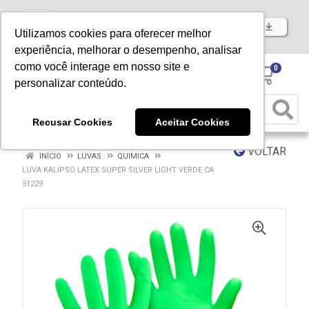
Baixe já nosso APP
Utilizamos cookies para oferecer melhor
experiência, melhorar o desempenho, analisar
como você interage em nosso site e
0
personalizar conteúdo.
Recusar Cookies
Aceitar Cookies
VOLTAR
INÍCIO
LUVAS
QUIMICA
LUVA KALIPSO LATEX SUPER SILVER LIGHT VERDE CA
51229