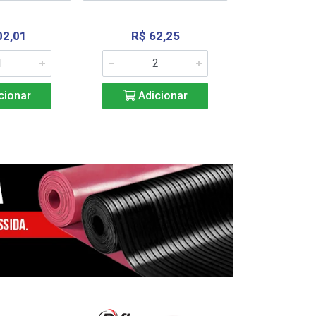
02,01
R$ 62,25
R$ 2.4
cionar
Adicionar
Adic