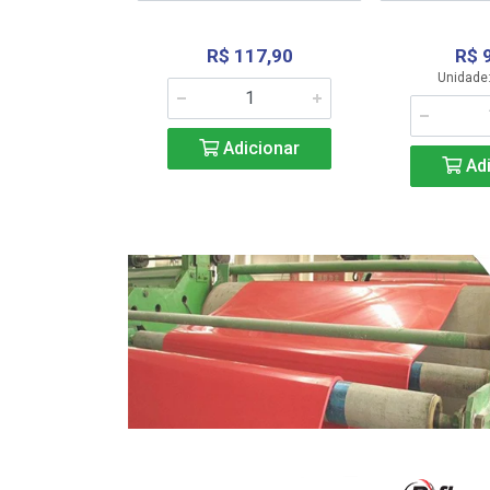
R$ 117,90
R$ 
331,36
Unidade:
Adicionar
icionar
Adi