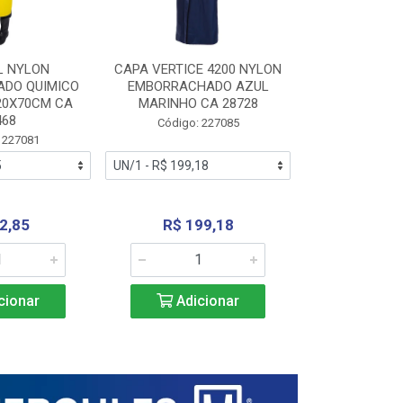
L NYLON
CAPA VERTICE 4200 NYLON
JARDINEIR
DO QUIMICO
EMBORRACHADO AZUL
NYLON EMB
20X70CM CA
MARINHO CA 28728
SANEAMEN
468
AMARE
Código: 227085
 227081
Código:
2,85
R$ 199,18
R$ 24
cionar
Adicionar
Adic