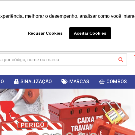
|
Já é cliente? - Entrar
Não é 
experiência, melhorar o desempenho, analisar como você intera
10%
PRIMEIRACOMPRA
 cupom
para
DESC
ganhar
Recusar Cookies
Aceitar Cookies
RO
SINALIZAÇÃO
MARCAS
COMBOS