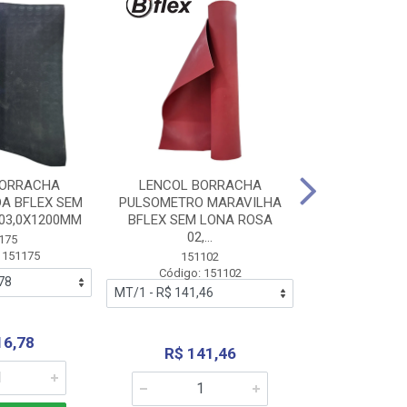
BORRACHA
LENCOL BORRACHA
LENCOL B
A BFLEX SEM
PULSOMETRO MARAVILHA
PULSOMETRO
03,0X1200MM
BFLEX SEM LONA ROSA
LONA B
02,...
02,0X1
175
 151175
151102
151
Código: 151102
Código:
16,78
R$ 141,46
R$ 14