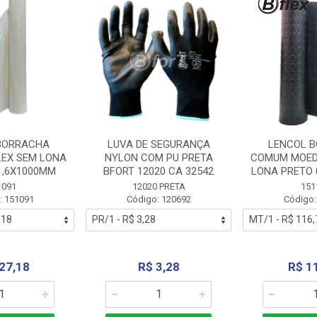
BORRACHA
LUVA DE SEGURANÇA
LENCOL 
LEX SEM LONA
NYLON COM PU PRETA
COMUM MOED
1,6X1000MM
BFORT 12020 CA 32542
LONA PRETO 
1091
12020 PRETA
151
: 151091
Código: 120692
Código:
27,18
R$ 3,28
R$ 1