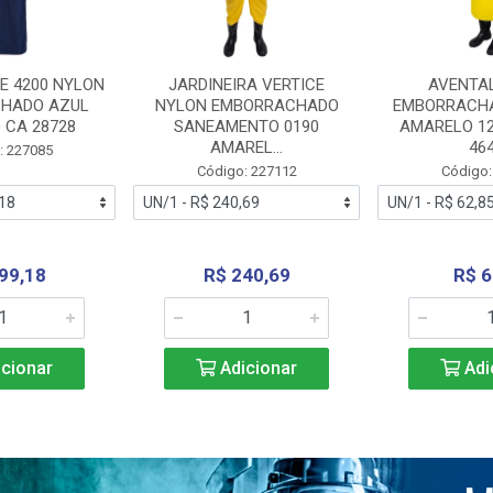
E 4200 NYLON
JARDINEIRA VERTICE
AVENTA
HADO AZUL
NYLON EMBORRACHADO
EMBORRACHA
 CA 28728
SANEAMENTO 0190
AMARELO 1
AMAREL...
46
: 227085
Código: 227112
Código:
99,18
R$ 240,69
R$ 6
cionar
Adicionar
Adi