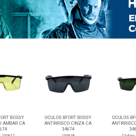
FORT BOSSY
OCULOS BFORT BOSSY
OCULOS BF
O AMBAR CA
ANTIRRISCO CINZA CA
ANTIRRISC
674
34674
34
: 130617
130618
Código: