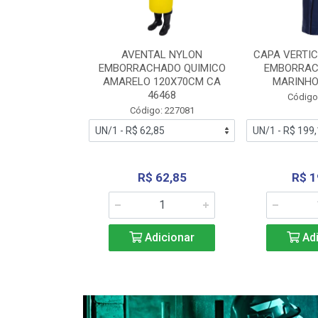
RA VERTICE
AVENTAL NYLON
CAPA VERTIC
BORRACHADO
EMBORRACHADO QUIMICO
EMBORRAC
ENTO 0190
AMARELO 120X70CM CA
MARINHO
REL...
46468
Código
: 227112
Código: 227081
240,69
R$ 62,85
R$ 1
icionar
Adicionar
Adi