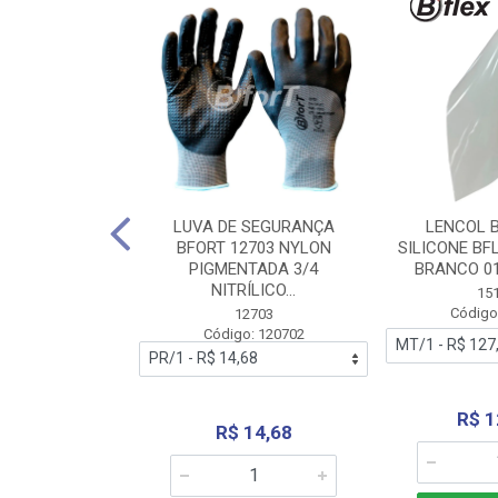
 BORRACHA
LUVA DE SEGURANÇA
LENCOL 
FLEX SEM LONA
BFORT 12703 NYLON
SILICONE BF
2,0X1000MM
PIGMENTADA 3/4
BRANCO 0
NITRÍLICO...
1179
15
: 151179
Código
12703
Código: 120702
70,66
R$ 1
R$ 14,68