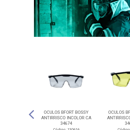
CULES 40CM
OCULOS BFORT BOSSY
OCULOS B
RO E 4,5M
ANTIRRISCO INCOLOR CA
ANTIRRISC
RIMENTO
34674
34
2D4045E
Código: 130616
Código