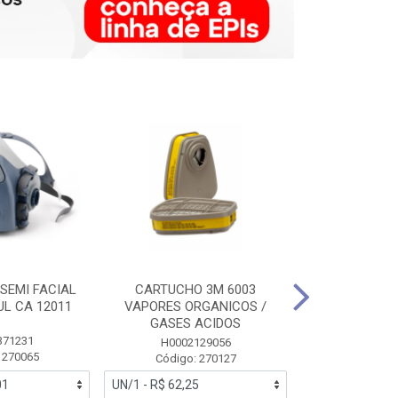
SEMI FACIAL
CARTUCHO 3M 6003
MASCARA FAC
UL CA 12011
VAPORES ORGANICOS /
3M 6700 P
GASES ACIDOS
371231
HB0043
H0002129056
 270065
Código:
Código: 270127