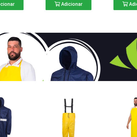
cionar
Adicionar
Adi