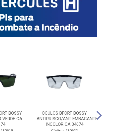
ORT BOSSY
OCULOS BFORT BOSSY
OCULOS BF
O VERDE CA
ANTIRRISCO/ANTIEMBACANTE
ANTIRRISCO/
674
INCOLOR CA 34674
VERDE C
 130619
Código: 130622
Código: