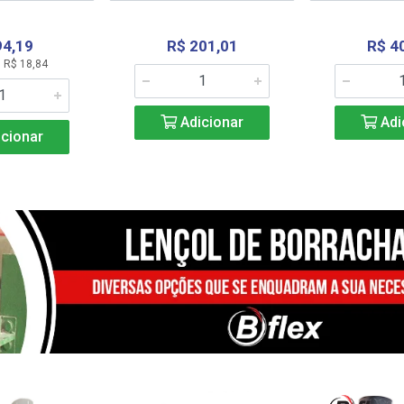
94,19
R$ 201,01
R$ 4
 R$ 18,84
Adicionar
Adi
cionar