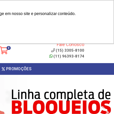
|
cliente? - Cadastrar
Área do Representante
ge em nosso site e personalizar conteúdo.
 de
Clique aqui para copiar o
código
ONTO
Fale Conosco
0
(15) 3305-8100
(11) 96393-8174
PROMOÇÕES