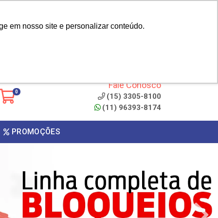
|
cliente? - Cadastrar
Área do Representante
ge em nosso site e personalizar conteúdo.
 de
Clique aqui para copiar o
código
ONTO
Fale Conosco
0
(15) 3305-8100
(11) 96393-8174
PROMOÇÕES