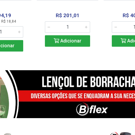
94,19
R$ 201,01
R$ 4
 R$ 18,84
Adicionar
Adi
cionar