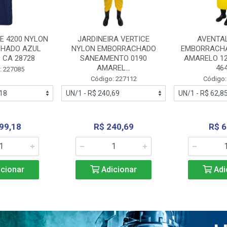
E 4200 NYLON
JARDINEIRA VERTICE
AVENTA
HADO AZUL
NYLON EMBORRACHADO
EMBORRACHA
 CA 28728
SANEAMENTO 0190
AMARELO 1
AMAREL...
46
: 227085
Código: 227112
Código:
99,18
R$ 240,69
R$ 6
cionar
Adicionar
Adi