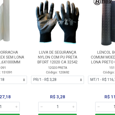
BORRACHA
LUVA DE SEGURANÇA
LENCOL 
LEX SEM LONA
NYLON COM PU PRETA
COMUM MOED
1,6X1000MM
BFORT 12020 CA 32542
LONA PRETO 
1091
12020 PRETA
151
: 151091
Código: 120692
Código:
27,18
R$ 3,28
R$ 1