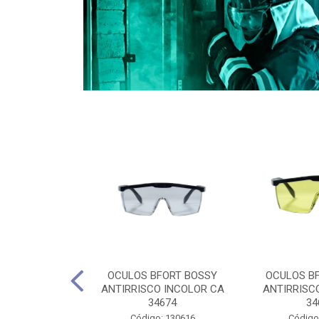
CULES 40CM
OCULOS BFORT BOSSY
OCULOS B
RO E 4,5M
ANTIRRISCO INCOLOR CA
ANTIRRISC
RIMENTO
34674
34
2D4045E
Código: 130616
Código