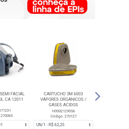
SEMI FACIAL
CARTUCHO 3M 6003
MASCARA FAC
UL CA 12011
VAPORES ORGANICOS /
3M 6700 P
GASES ACIDOS
371231
HB0043
H0002129056
 270065
Código:
Código: 270127