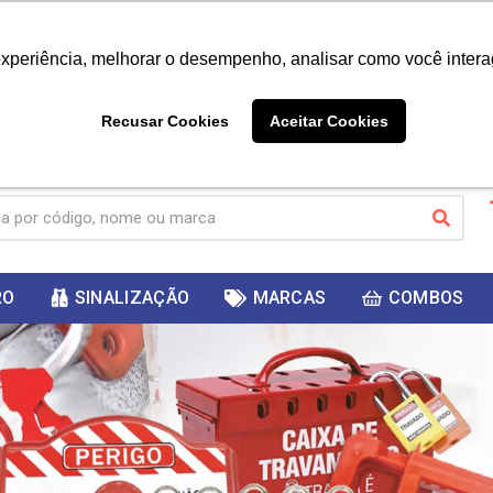
|
Já é cliente? - Entrar
Não é 
experiência, melhorar o desempenho, analisar como você intera
10%
PRIMEIRACOMPRA
 cupom
para
DESC
ganhar
Recusar Cookies
Aceitar Cookies
RO
SINALIZAÇÃO
MARCAS
COMBOS