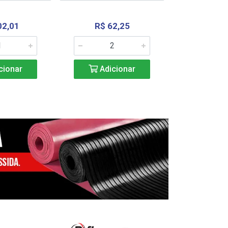
02,01
R$ 62,25
R$ 2.4
cionar
Adicionar
Adic