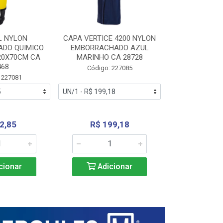
L NYLON
CAPA VERTICE 4200 NYLON
JARDINEIR
DO QUIMICO
EMBORRACHADO AZUL
NYLON EMB
20X70CM CA
MARINHO CA 28728
SANEAMEN
468
AMARE
Código: 227085
 227081
Código:
2,85
R$ 199,18
R$ 24
cionar
Adicionar
Adic