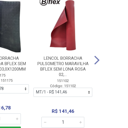
BORRACHA
LENCOL BORRACHA
LENCOL B
A BFLEX SEM
PULSOMETRO MARAVILHA
PULSOMETRO
03,0X1200MM
BFLEX SEM LONA ROSA
LONA B
02,...
02,0X1
175
 151175
151102
151
Código: 151102
Código:
16,78
R$ 141,46
R$ 14