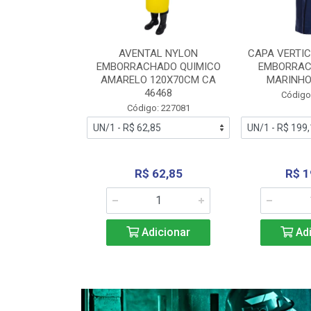
RA VERTICE
AVENTAL NYLON
CAPA VERTIC
BORRACHADO
EMBORRACHADO QUIMICO
EMBORRAC
ENTO 0190
AMARELO 120X70CM CA
MARINHO
REL...
46468
Código
: 227112
Código: 227081
240,69
R$ 62,85
R$ 1
icionar
Adicionar
Adi