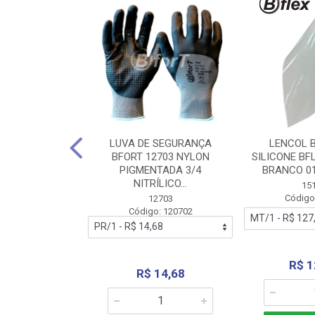
 BORRACHA
LUVA DE SEGURANÇA
LENCOL 
FLEX SEM LONA
BFORT 12703 NYLON
SILICONE BF
2,0X1000MM
PIGMENTADA 3/4
BRANCO 0
NITRÍLICO...
1179
15
: 151179
Código
12703
Código: 120702
70,66
R$ 1
R$ 14,68