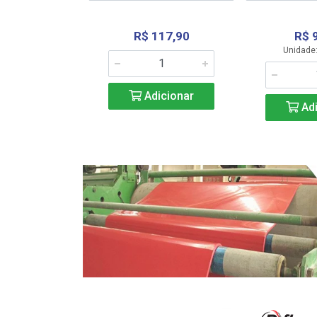
R$ 117,90
R$ 
331,36
Unidade:
Adicionar
icionar
Adi