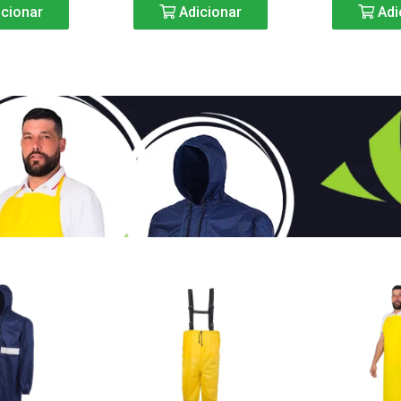
cionar
Adicionar
Adi