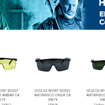
FORT BOSSY
OCULOS BFORT BOSSY
OCULOS BF
O AMBAR CA
ANTIRRISCO CINZA CA
ANTIRRISC
674
34674
34
: 130617
130618
Código: