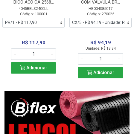
BICO AÇO CA 2568...
COM VALVULA BR...
4045BELS2400LL
HB004385017
Código: 100001
Código: 270025
R$ 117,90
R$ 94,19
Unidade: R$ 18,84
Adicionar
Adicionar