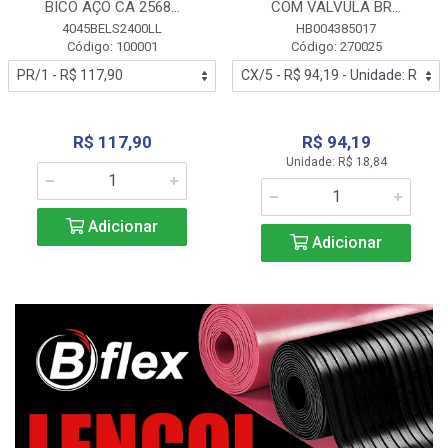
BICO AÇO CA 2568...
COM VALVULA BR...
4045BELS2400LL
HB004385017
Código: 100001
Código: 270025
R$ 117,90
R$ 94,19
Unidade: R$ 18,84
Adicionar
Adicionar