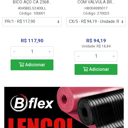
BICO AÇO CA 2568...
COM VALVULA BR...
4045BELS2400LL
HB004385017
Código: 100001
Código: 270025
R$ 117,90
R$ 94,19
Unidade: R$ 18,84
Adicionar
Adicionar