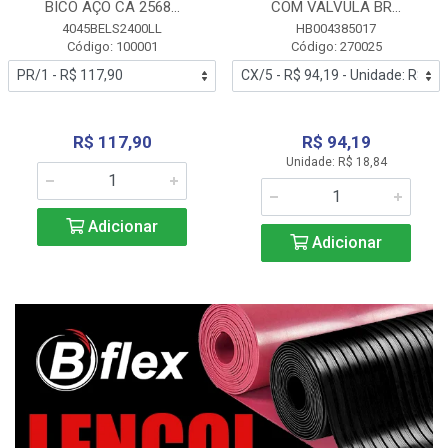
BICO AÇO CA 2568...
COM VALVULA BR...
4045BELS2400LL
HB004385017
Código: 100001
Código: 270025
R$ 117,90
R$ 94,19
Unidade: R$ 18,84
Adicionar
Adicionar