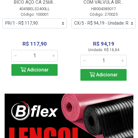
BICO AÇO CA 2568...
COM VALVULA BR...
4045BELS2400LL
HB004385017
Código: 100001
Código: 270025
R$ 117,90
R$ 94,19
Unidade: R$ 18,84
Adicionar
Adicionar