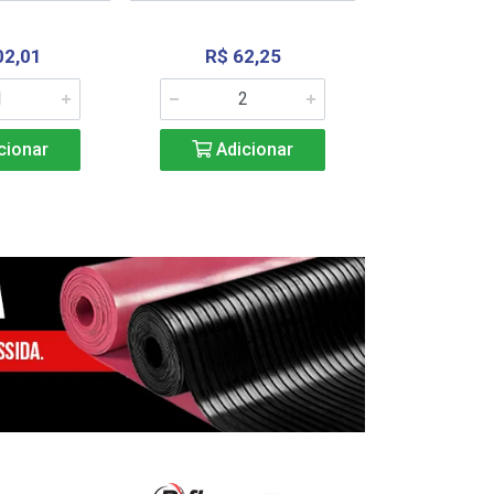
02,01
R$ 62,25
R$ 2.4
cionar
Adicionar
Adic