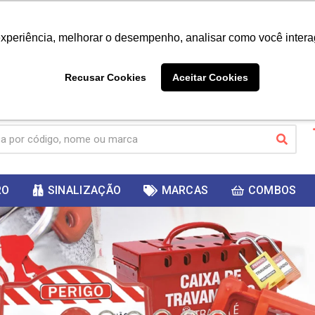
|
Já é cliente? - Entrar
Não é 
experiência, melhorar o desempenho, analisar como você intera
10%
PRIMEIRACOMPRA
 cupom
para
DESC
ganhar
Recusar Cookies
Aceitar Cookies
RO
SINALIZAÇÃO
MARCAS
COMBOS