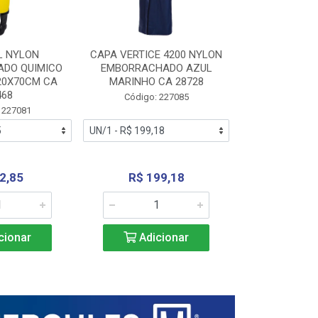
L NYLON
CAPA VERTICE 4200 NYLON
JARDINEIR
DO QUIMICO
EMBORRACHADO AZUL
NYLON EMB
20X70CM CA
MARINHO CA 28728
SANEAMEN
468
AMARE
Código: 227085
 227081
Código:
2,85
R$ 199,18
R$ 24
cionar
Adicionar
Adic