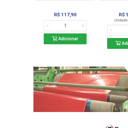
R$ 117,90
R$ 
331,36
Unidade:
Adicionar
icionar
Adi