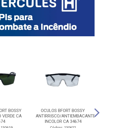
ORT BOSSY
OCULOS BFORT BOSSY
OCULOS BF
O VERDE CA
ANTIRRISCO/ANTIEMBACANTE
ANTIRRISCO/
674
INCOLOR CA 34674
VERDE C
 130619
Código: 130622
Código: