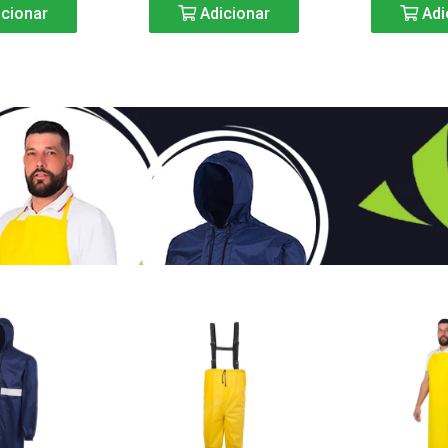
cionar
Adicionar
Adi