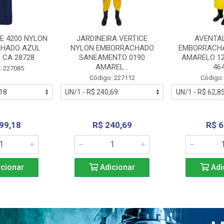
E 4200 NYLON
JARDINEIRA VERTICE
AVENTA
HADO AZUL
NYLON EMBORRACHADO
EMBORRACHA
 CA 28728
SANEAMENTO 0190
AMARELO 1
AMAREL...
46
: 227085
Código: 227112
Código:
99,18
R$ 240,69
R$ 6
cionar
Adicionar
Adi