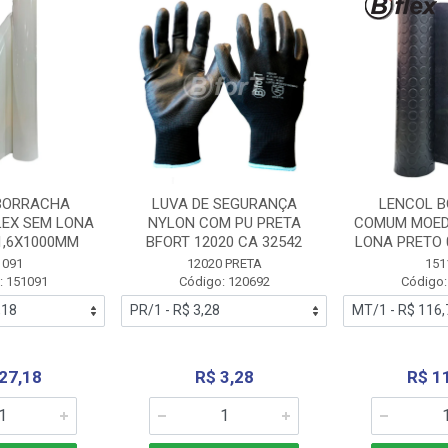
BORRACHA
LUVA DE SEGURANÇA
LENCOL 
LEX SEM LONA
NYLON COM PU PRETA
COMUM MOED
1,6X1000MM
BFORT 12020 CA 32542
LONA PRETO 
1091
12020 PRETA
151
: 151091
Código: 120692
Código:
27,18
R$ 3,28
R$ 1