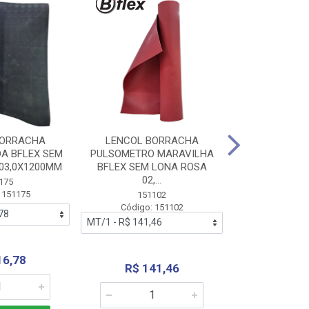
BORRACHA
LENCOL BORRACHA
LENCOL B
A BFLEX SEM
PULSOMETRO MARAVILHA
PULSOMETRO
03,0X1200MM
BFLEX SEM LONA ROSA
LONA B
02,...
02,0X1
175
 151175
151102
151
Código: 151102
Código:
16,78
R$ 141,46
R$ 14