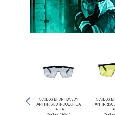
CULES 40CM
OCULOS BFORT BOSSY
OCULOS B
RO E 4,5M
ANTIRRISCO INCOLOR CA
ANTIRRISC
RIMENTO
34674
34
2D4045E
Código: 130616
Código