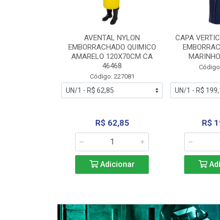
RA VERTICE
AVENTAL NYLON
CAPA VERTIC
BORRACHADO
EMBORRACHADO QUIMICO
EMBORRAC
ENTO 0190
AMARELO 120X70CM CA
MARINHO
REL...
46468
Código
: 227112
Código: 227081
240,69
R$ 62,85
R$ 1
icionar
Adicionar
Adi