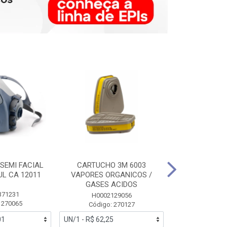
SEMI FACIAL
CARTUCHO 3M 6003
MASCARA FAC
UL CA 12011
VAPORES ORGANICOS /
3M 6700 P
GASES ACIDOS
371231
HB0043
H0002129056
 270065
Código:
Código: 270127