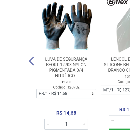
 BORRACHA
LUVA DE SEGURANÇA
LENCOL 
FLEX SEM LONA
BFORT 12703 NYLON
SILICONE BF
2,0X1000MM
PIGMENTADA 3/4
BRANCO 0
NITRÍLICO...
1179
15
: 151179
Código
12703
Código: 120702
70,66
R$ 1
R$ 14,68