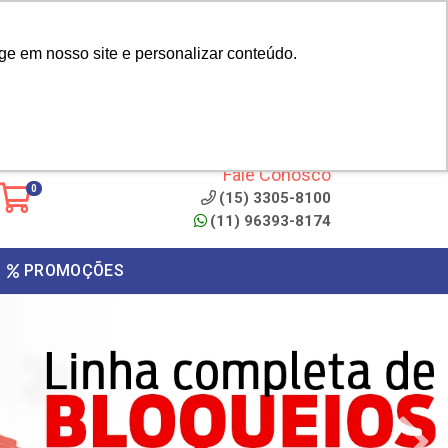
|
cliente? - Cadastrar
Área do Representante
ge em nosso site e personalizar conteúdo.
 de
Clique aqui para copiar o
código
ONTO
Fale Conosco
0
(15) 3305-8100
(11) 96393-8174
PROMOÇÕES