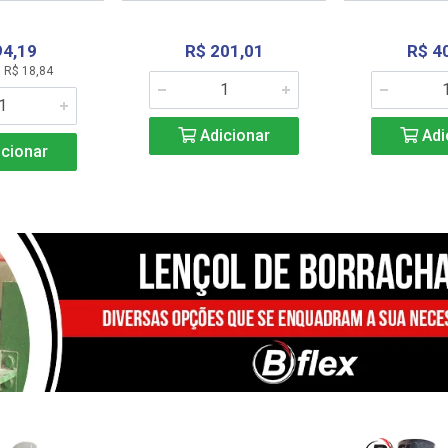
94,19
R$ 201,01
R$ 4
 R$ 18,84
Adicionar
Adi
cionar