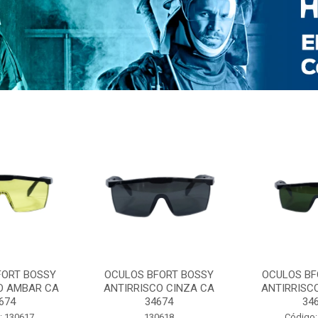
FORT BOSSY
OCULOS BFORT BOSSY
OCULOS BF
O AMBAR CA
ANTIRRISCO CINZA CA
ANTIRRISC
674
34674
34
: 130617
130618
Código: