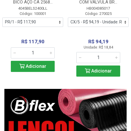
BICO AÇO CA 2568...
COM VALVULA BR...
4045BELS2400LL
HB004385017
Código: 100001
Código: 270025
R$ 117,90
R$ 94,19
Unidade: R$ 18,84
Adicionar
Adicionar