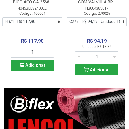
BICO AÇO CA 2568...
COM VALVULA BR...
4045BELS2400LL
HB004385017
Código: 100001
Código: 270025
R$ 117,90
R$ 94,19
Unidade: R$ 18,84
Adicionar
Adicionar