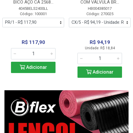
BICO AÇO CA 2568...
COM VALVULA BR...
4045BELS2400LL
HB004385017
Código: 100001
Código: 270025
R$ 117,90
R$ 94,19
Unidade: R$ 18,84
Adicionar
Adicionar