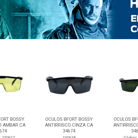
FORT BOSSY
OCULOS BFORT BOSSY
OCULOS BF
O AMBAR CA
ANTIRRISCO CINZA CA
ANTIRRISC
674
34674
34
: 130617
130618
Código: