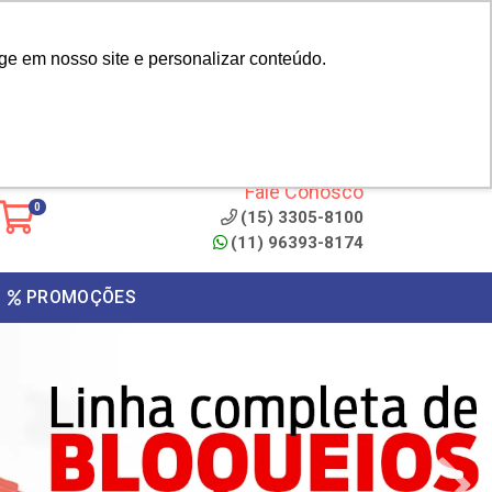
|
cliente? - Cadastrar
Área do Representante
ge em nosso site e personalizar conteúdo.
 de
Clique aqui para copiar o
código
ONTO
Fale Conosco
0
(15) 3305-8100
(11) 96393-8174
PROMOÇÕES