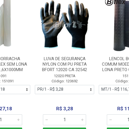
BORRACHA
LUVA DE SEGURANÇA
LENCOL 
LEX SEM LONA
NYLON COM PU PRETA
COMUM MOED
1,6X1000MM
BFORT 12020 CA 32542
LONA PRETO 
1091
12020 PRETA
151
: 151091
Código: 120692
Código:
27,18
R$ 3,28
R$ 1