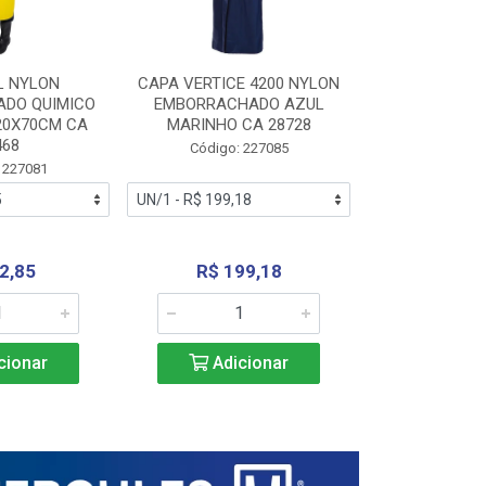
L NYLON
CAPA VERTICE 4200 NYLON
JARDINEIR
DO QUIMICO
EMBORRACHADO AZUL
NYLON EMB
20X70CM CA
MARINHO CA 28728
SANEAMEN
468
AMARE
Código: 227085
 227081
Código:
2,85
R$ 199,18
R$ 24
cionar
Adicionar
Adic