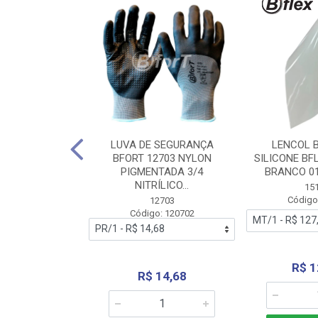
 BORRACHA
LUVA DE SEGURANÇA
LENCOL 
FLEX SEM LONA
BFORT 12703 NYLON
SILICONE BF
2,0X1000MM
PIGMENTADA 3/4
BRANCO 0
NITRÍLICO...
1179
15
: 151179
Código
12703
Código: 120702
70,66
R$ 1
R$ 14,68