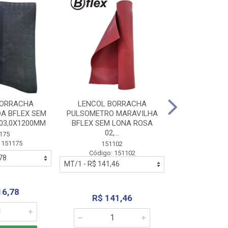
BORRACHA
LENCOL BORRACHA
LENCOL B
A BFLEX SEM
PULSOMETRO MARAVILHA
PULSOMETRO
03,0X1200MM
BFLEX SEM LONA ROSA
LONA B
02,...
02,0X1
175
 151175
151102
151
Código: 151102
Código:
16,78
R$ 141,46
R$ 14