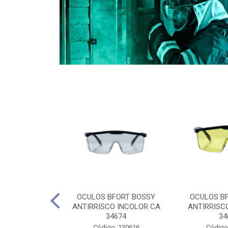
CULES 40CM
OCULOS BFORT BOSSY
OCULOS B
RO E 4,5M
ANTIRRISCO INCOLOR CA
ANTIRRISC
RIMENTO
34674
34
2D4045E
Código: 130616
Código