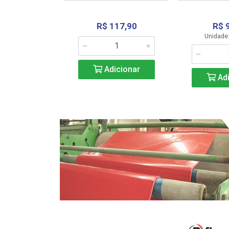
R$ 117,90
R$ 
331,36
Unidade:
Adicionar
icionar
Adi