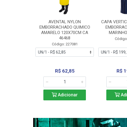
RA VERTICE
AVENTAL NYLON
CAPA VERTIC
BORRACHADO
EMBORRACHADO QUIMICO
EMBORRAC
ENTO 0190
AMARELO 120X70CM CA
MARINHO
REL...
46468
Código
: 227112
Código: 227081
240,69
R$ 62,85
R$ 1
icionar
Adicionar
Adi