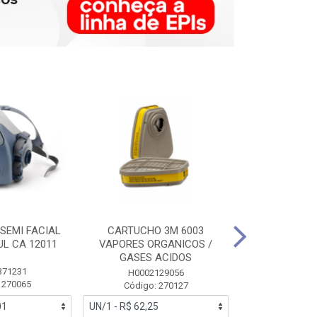
SEMI FACIAL
CARTUCHO 3M 6003
MASCARA FAC
UL CA 12011
VAPORES ORGANICOS /
3M 6700 P
GASES ACIDOS
371231
HB0043
H0002129056
 270065
Código:
Código: 270127