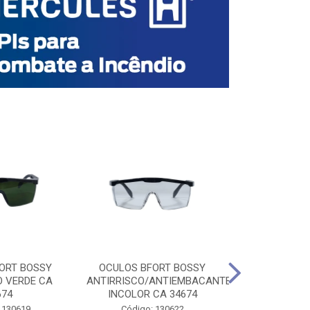
ORT BOSSY
OCULOS BFORT BOSSY
OCULOS BF
O VERDE CA
ANTIRRISCO/ANTIEMBACANTE
ANTIRRISCO/
674
INCOLOR CA 34674
VERDE C
 130619
Código: 130622
Código: