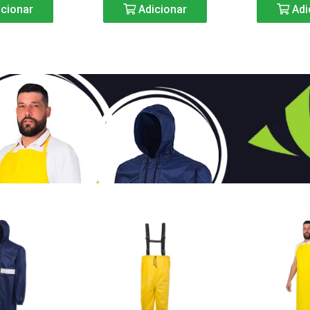
cionar
Adicionar
Adi