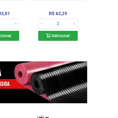
02,01
R$ 62,25
R$ 2.4
cionar
Adicionar
Adic