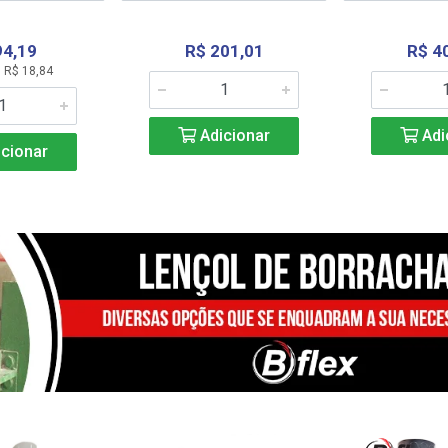
94,19
R$ 201,01
R$ 4
 R$ 18,84
Adicionar
Adi
cionar