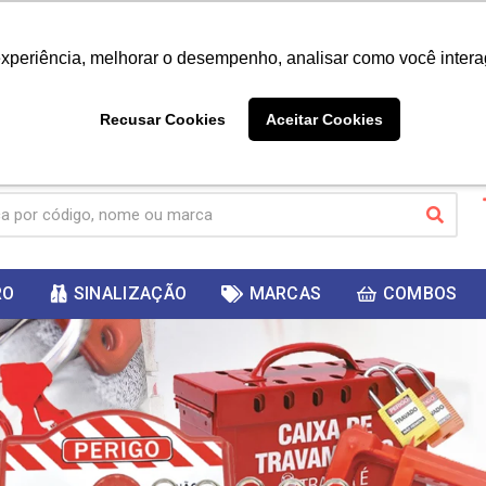
|
Já é cliente? - Entrar
Não é 
experiência, melhorar o desempenho, analisar como você intera
10%
PRIMEIRACOMPRA
 cupom
para
DESC
ganhar
Recusar Cookies
Aceitar Cookies
RO
SINALIZAÇÃO
MARCAS
COMBOS