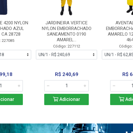
E 4200 NYLON
JARDINEIRA VERTICE
AVENTA
HADO AZUL
NYLON EMBORRACHADO
EMBORRACHA
 CA 28728
SANEAMENTO 0190
AMARELO 1
AMAREL...
46
: 227085
Código: 227112
Código:
99,18
R$ 240,69
R$ 6
cionar
Adicionar
Adi