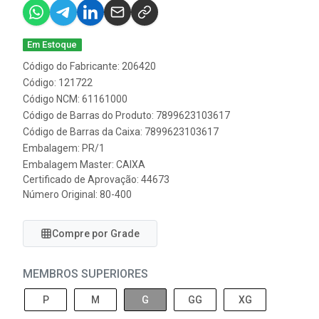
Em Estoque
Código do Fabricante: 206420
Código: 121722
Código NCM: 61161000
Código de Barras do Produto: 7899623103617
Código de Barras da Caixa: 7899623103617
Embalagem: PR/1
Embalagem Master: CAIXA
Certificado de Aprovação:
44673
Número Original: 80-400
Compre por Grade
MEMBROS SUPERIORES
P
M
G
GG
XG