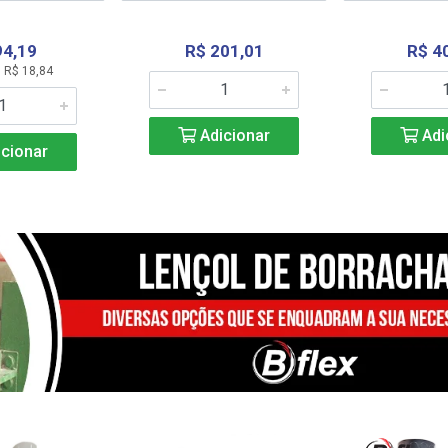
94,19
R$ 201,01
R$ 4
 R$ 18,84
Adicionar
Adi
cionar