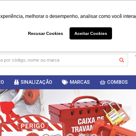
|
Já é cliente? - Entrar
Não é 
experiência, melhorar o desempenho, analisar como você intera
10%
PRIMEIRACOMPRA
 cupom
para
DESC
ganhar
Recusar Cookies
Aceitar Cookies
RO
SINALIZAÇÃO
MARCAS
COMBOS