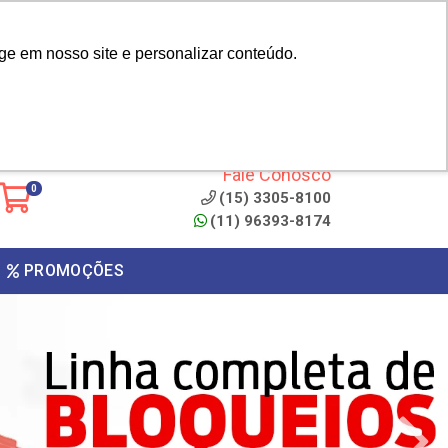
|
cliente? - Cadastrar
Área do Representante
ge em nosso site e personalizar conteúdo.
 de
Clique aqui para copiar o
código
ONTO
Fale Conosco
0
(15) 3305-8100
(11) 96393-8174
PROMOÇÕES