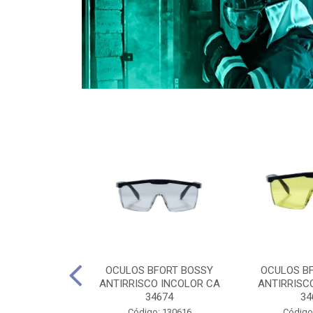
CULES 40CM
OCULOS BFORT BOSSY
OCULOS B
RO E 4,5M
ANTIRRISCO INCOLOR CA
ANTIRRISC
RIMENTO
34674
34
2D4045E
Código: 130616
Código