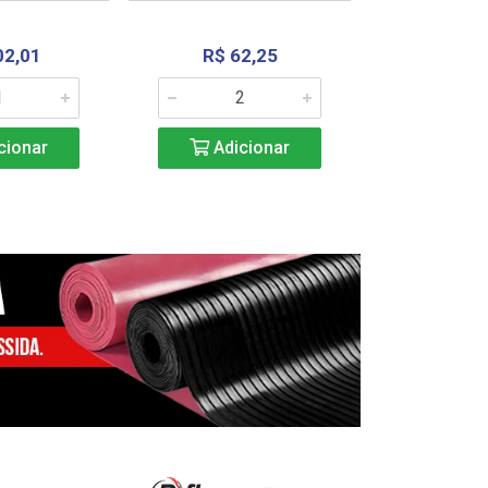
02,01
R$ 62,25
R$ 2.4
cionar
Adicionar
Adic