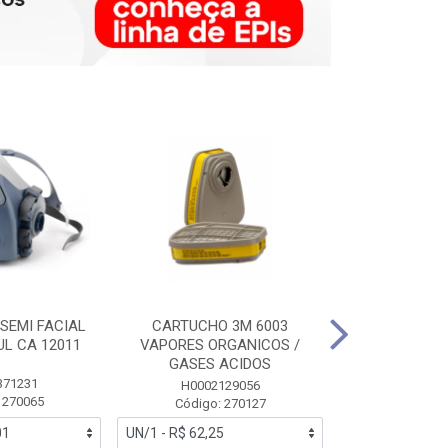
SEMI FACIAL
CARTUCHO 3M 6003
MASCARA FAC
UL CA 12011
VAPORES ORGANICOS /
3M 6700 P
GASES ACIDOS
371231
HB0043
H0002129056
 270065
Código:
Código: 270127