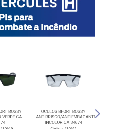
ORT BOSSY
OCULOS BFORT BOSSY
OCULOS BF
O VERDE CA
ANTIRRISCO/ANTIEMBACANTE
ANTIRRISCO/
674
INCOLOR CA 34674
VERDE C
 130619
Código: 130622
Código: