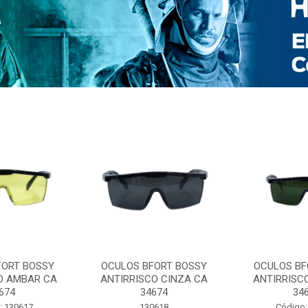
FORT BOSSY
OCULOS BFORT BOSSY
OCULOS BF
O AMBAR CA
ANTIRRISCO CINZA CA
ANTIRRISC
674
34674
34
: 130617
130618
Código: