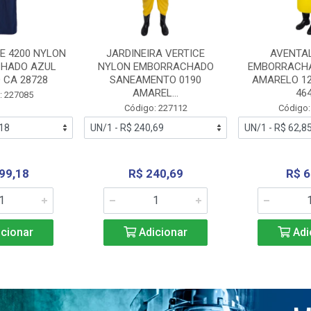
E 4200 NYLON
JARDINEIRA VERTICE
AVENTA
HADO AZUL
NYLON EMBORRACHADO
EMBORRACHA
 CA 28728
SANEAMENTO 0190
AMARELO 1
AMAREL...
46
: 227085
Código: 227112
Código:
99,18
R$ 240,69
R$ 6
cionar
Adicionar
Adi