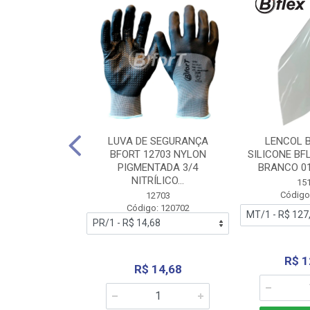
 BORRACHA
LUVA DE SEGURANÇA
LENCOL 
FLEX SEM LONA
BFORT 12703 NYLON
SILICONE BF
2,0X1000MM
PIGMENTADA 3/4
BRANCO 0
NITRÍLICO...
1179
15
: 151179
Código
12703
Código: 120702
70,66
R$ 1
R$ 14,68