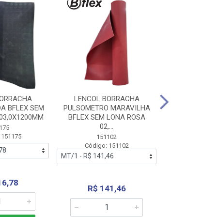
BORRACHA
LENCOL BORRACHA
LENCOL B
A BFLEX SEM
PULSOMETRO MARAVILHA
PULSOMETRO
03,0X1200MM
BFLEX SEM LONA ROSA
LONA B
02,...
02,0X1
175
 151175
151102
151
Código: 151102
Código:
16,78
R$ 141,46
R$ 14