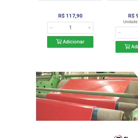
R$ 117,90
R$ 
331,36
Unidade:
Adicionar
icionar
Adi