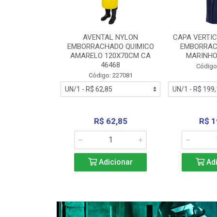
RA VERTICE
AVENTAL NYLON
CAPA VERTIC
BORRACHADO
EMBORRACHADO QUIMICO
EMBORRAC
ENTO 0190
AMARELO 120X70CM CA
MARINHO
REL...
46468
Código
: 227112
Código: 227081
240,69
R$ 62,85
R$ 1
icionar
Adicionar
Adi