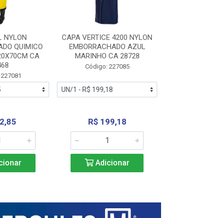
L NYLON
CAPA VERTICE 4200 NYLON
JARDINEIR
DO QUIMICO
EMBORRACHADO AZUL
NYLON EMB
20X70CM CA
MARINHO CA 28728
SANEAMEN
468
AMARE
Código: 227085
 227081
Código:
2,85
R$ 199,18
R$ 24
cionar
Adicionar
Adic