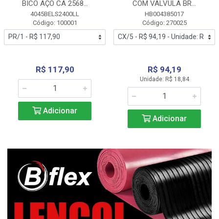
BICO AÇO CA 2568...
COM VALVULA BR...
4045BELS2400LL
HB004385017
Código: 100001
Código: 270025
R$ 117,90
R$ 94,19
Unidade: R$ 18,84
Adicionar
Adicionar