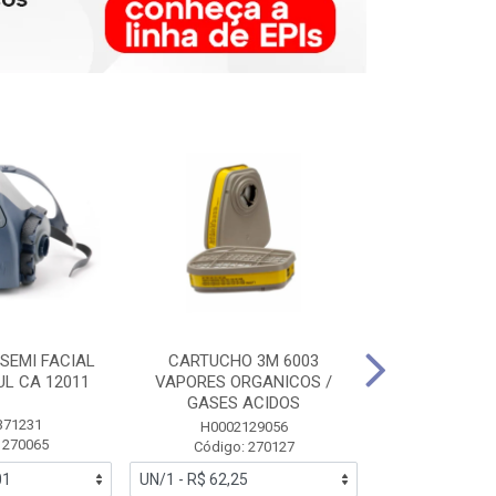
SEMI FACIAL
CARTUCHO 3M 6003
MASCARA FAC
UL CA 12011
VAPORES ORGANICOS /
3M 6700 P
GASES ACIDOS
371231
HB0043
H0002129056
 270065
Código:
Código: 270127