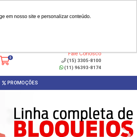
|
cliente? - Cadastrar
Área do Representante
ge em nosso site e personalizar conteúdo.
 de
Clique aqui para copiar o
código
ONTO
Fale Conosco
0
(15) 3305-8100
(11) 96393-8174
PROMOÇÕES