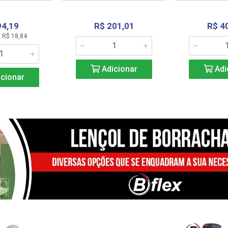
94,19
R$ 201,01
R$ 4
 R$ 18,84
Adicionar
Adi
cionar