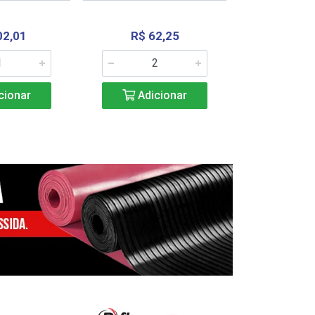
02,01
R$ 62,25
R$ 2.4
cionar
Adicionar
Adic