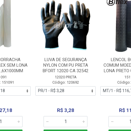
BORRACHA
LUVA DE SEGURANÇA
LENCOL 
LEX SEM LONA
NYLON COM PU PRETA
COMUM MOED
1,6X1000MM
BFORT 12020 CA 32542
LONA PRETO 
1091
12020 PRETA
151
: 151091
Código: 120692
Código:
27,18
R$ 3,28
R$ 1