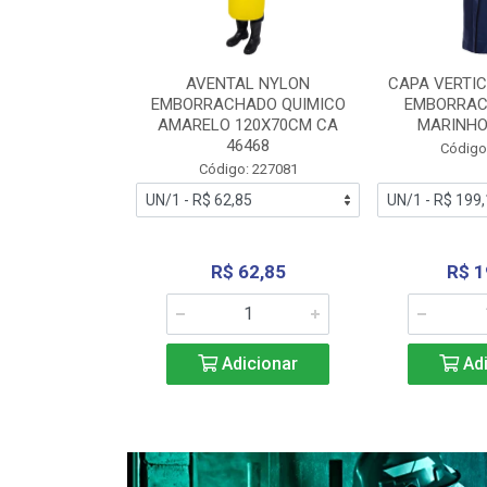
RA VERTICE
AVENTAL NYLON
CAPA VERTIC
BORRACHADO
EMBORRACHADO QUIMICO
EMBORRAC
ENTO 0190
AMARELO 120X70CM CA
MARINHO
REL...
46468
Código
: 227112
Código: 227081
240,69
R$ 62,85
R$ 1
icionar
Adicionar
Adi