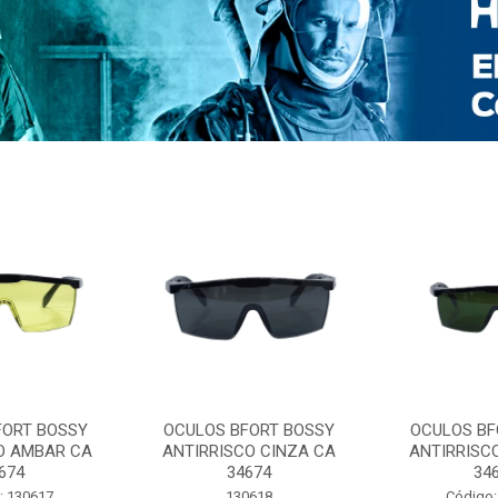
FORT BOSSY
OCULOS BFORT BOSSY
OCULOS BF
O AMBAR CA
ANTIRRISCO CINZA CA
ANTIRRISC
674
34674
34
: 130617
130618
Código: