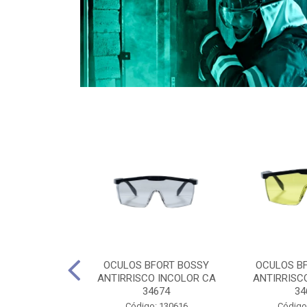
CULES 40CM
OCULOS BFORT BOSSY
OCULOS B
RO E 4,5M
ANTIRRISCO INCOLOR CA
ANTIRRISC
RIMENTO
34674
34
2D4045E
Código: 130616
Código