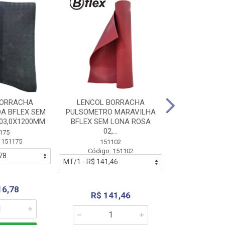
BORRACHA
LENCOL BORRACHA
LENCOL B
A BFLEX SEM
PULSOMETRO MARAVILHA
PULSOMETRO
03,0X1200MM
BFLEX SEM LONA ROSA
LONA B
02,...
02,0X1
175
 151175
151102
151
Código: 151102
Código:
16,78
R$ 141,46
R$ 14