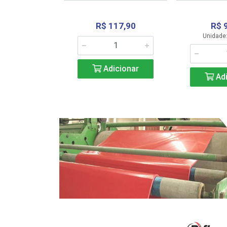
R$ 117,90
R$ 
331,36
Unidade:
Adicionar
icionar
Adi