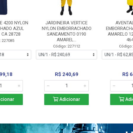
E 4200 NYLON
JARDINEIRA VERTICE
AVENTA
HADO AZUL
NYLON EMBORRACHADO
EMBORRACHA
 CA 28728
SANEAMENTO 0190
AMARELO 1
AMAREL...
46
: 227085
Código: 227112
Código:
99,18
R$ 240,69
R$ 6
cionar
Adicionar
Adi