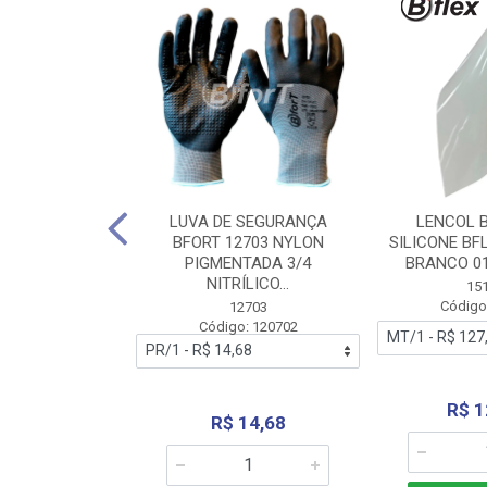
 BORRACHA
LUVA DE SEGURANÇA
LENCOL 
FLEX SEM LONA
BFORT 12703 NYLON
SILICONE BF
2,0X1000MM
PIGMENTADA 3/4
BRANCO 0
NITRÍLICO...
1179
15
: 151179
Código
12703
Código: 120702
70,66
R$ 1
R$ 14,68