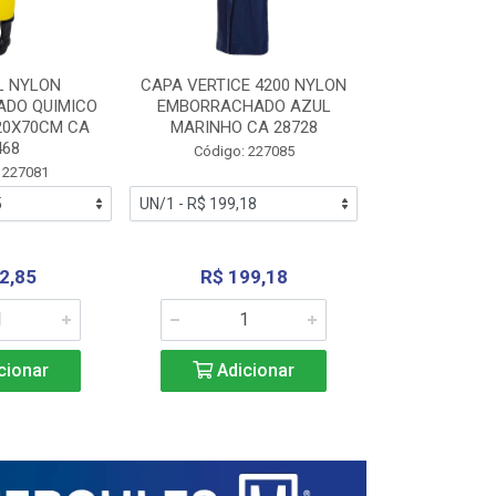
L NYLON
CAPA VERTICE 4200 NYLON
JARDINEIR
DO QUIMICO
EMBORRACHADO AZUL
NYLON EMB
20X70CM CA
MARINHO CA 28728
SANEAMEN
468
AMARE
Código: 227085
 227081
Código:
2,85
R$ 199,18
R$ 24
cionar
Adicionar
Adic