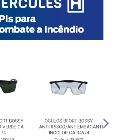
ORT BOSSY
OCULOS BFORT BOSSY
OCULOS BF
O VERDE CA
ANTIRRISCO/ANTIEMBACANTE
ANTIRRISCO/
674
INCOLOR CA 34674
VERDE C
 130619
Código: 130622
Código: