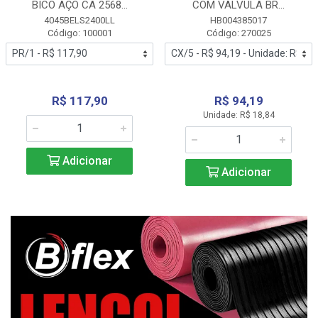
BICO AÇO CA 2568...
COM VALVULA BR...
4045BELS2400LL
HB004385017
Código: 100001
Código: 270025
R$ 117,90
R$ 94,19
Unidade: R$ 18,84
Adicionar
Adicionar