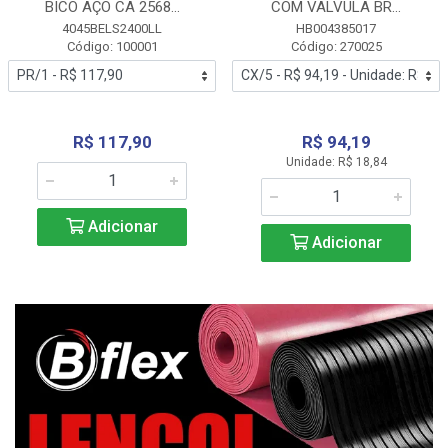
BICO AÇO CA 2568...
COM VALVULA BR...
4045BELS2400LL
HB004385017
Código: 100001
Código: 270025
R$ 117,90
R$ 94,19
Unidade: R$ 18,84
Adicionar
Adicionar