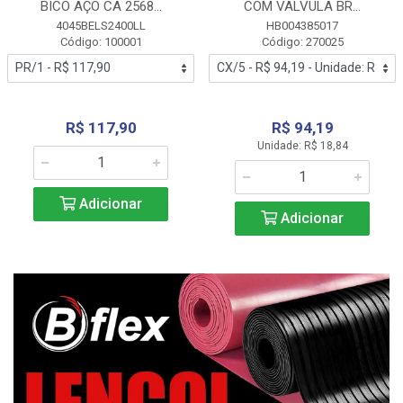
BICO AÇO CA 2568...
COM VALVULA BR...
4045BELS2400LL
HB004385017
Código: 100001
Código: 270025
R$ 117,90
R$ 94,19
Unidade: R$ 18,84
Adicionar
Adicionar