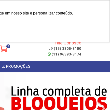
|
cliente? - Cadastrar
Área do Representante
ge em nosso site e personalizar conteúdo.
 de
Clique aqui para copiar o
código
ONTO
Fale Conosco
0
(15) 3305-8100
(11) 96393-8174
PROMOÇÕES