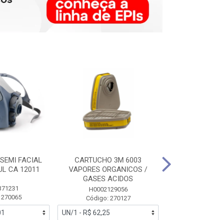
SEMI FACIAL
CARTUCHO 3M 6003
MASCARA FAC
UL CA 12011
VAPORES ORGANICOS /
3M 6700 P
GASES ACIDOS
371231
HB0043
H0002129056
 270065
Código:
Código: 270127