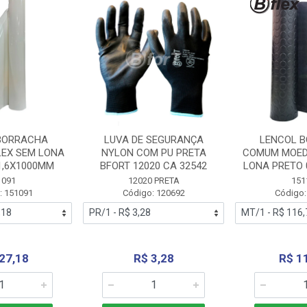
BORRACHA
LUVA DE SEGURANÇA
LENCOL 
LEX SEM LONA
NYLON COM PU PRETA
COMUM MOED
1,6X1000MM
BFORT 12020 CA 32542
LONA PRETO 
1091
12020 PRETA
151
: 151091
Código: 120692
Código:
27,18
R$ 3,28
R$ 1