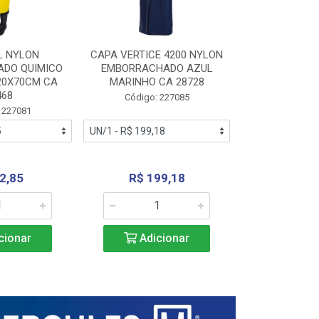
L NYLON
CAPA VERTICE 4200 NYLON
JARDINEIR
DO QUIMICO
EMBORRACHADO AZUL
NYLON EMB
20X70CM CA
MARINHO CA 28728
SANEAMEN
468
AMARE
Código: 227085
 227081
Código:
2,85
R$ 199,18
R$ 24
cionar
Adicionar
Adic