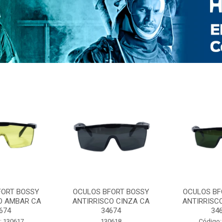
FORT BOSSY
OCULOS BFORT BOSSY
OCULOS BF
O AMBAR CA
ANTIRRISCO CINZA CA
ANTIRRISC
674
34674
34
: 130617
130618
Código: