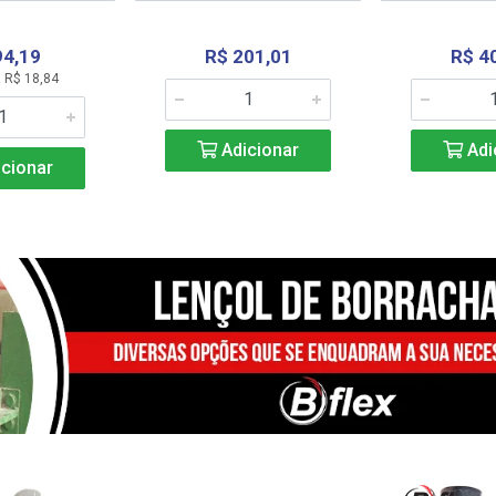
94,19
R$ 201,01
R$ 4
 R$ 18,84
Adicionar
Adi
cionar