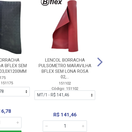
BORRACHA
LENCOL BORRACHA
LENCOL B
A BFLEX SEM
PULSOMETRO MARAVILHA
PULSOMETRO
03,0X1200MM
BFLEX SEM LONA ROSA
LONA B
02,...
02,0X1
175
 151175
151102
151
Código: 151102
Código:
16,78
R$ 141,46
R$ 14