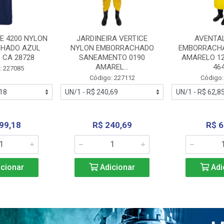
E 4200 NYLON
JARDINEIRA VERTICE
AVENTA
HADO AZUL
NYLON EMBORRACHADO
EMBORRACHA
 CA 28728
SANEAMENTO 0190
AMARELO 1
AMAREL...
46
: 227085
Código: 227112
Código:
99,18
R$ 240,69
R$ 6
cionar
Adicionar
Adi