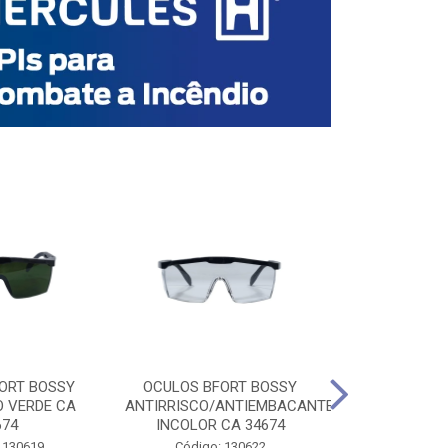
ORT BOSSY
OCULOS BFORT BOSSY
OCULOS BF
O VERDE CA
ANTIRRISCO/ANTIEMBACANTE
ANTIRRISCO/
674
INCOLOR CA 34674
VERDE C
 130619
Código: 130622
Código: