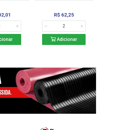
02,01
R$ 62,25
R$ 2.4
cionar
Adicionar
Adic