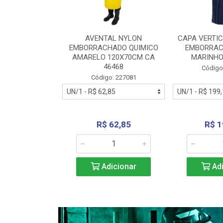
RA VERTICE
AVENTAL NYLON
CAPA VERTIC
BORRACHADO
EMBORRACHADO QUIMICO
EMBORRAC
ENTO 0190
AMARELO 120X70CM CA
MARINHO
REL...
46468
Código
: 227112
Código: 227081
240,69
R$ 62,85
R$ 1
icionar
Adicionar
Adi