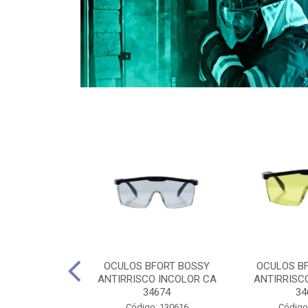
CULES 40CM
OCULOS BFORT BOSSY
OCULOS B
RO E 4,5M
ANTIRRISCO INCOLOR CA
ANTIRRISC
RIMENTO
34674
34
2D4045E
Código: 130616
Código