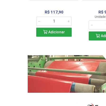
R$ 117,90
R$ 
331,36
Unidade:
Adicionar
icionar
Adi