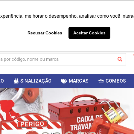
|
Já é cliente? - Entrar
Não é 
experiência, melhorar o desempenho, analisar como você intera
10%
PRIMEIRACOMPRA
 cupom
para
DESC
ganhar
Recusar Cookies
Aceitar Cookies
RO
SINALIZAÇÃO
MARCAS
COMBOS