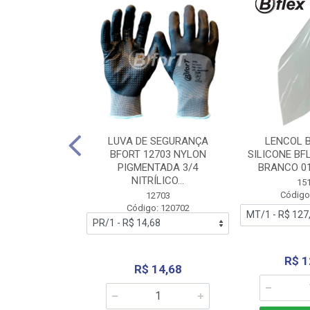
 BORRACHA
LUVA DE SEGURANÇA
LENCOL 
FLEX SEM LONA
BFORT 12703 NYLON
SILICONE BF
2,0X1000MM
PIGMENTADA 3/4
BRANCO 0
NITRÍLICO...
1179
15
: 151179
Código
12703
Código: 120702
70,66
R$ 1
R$ 14,68