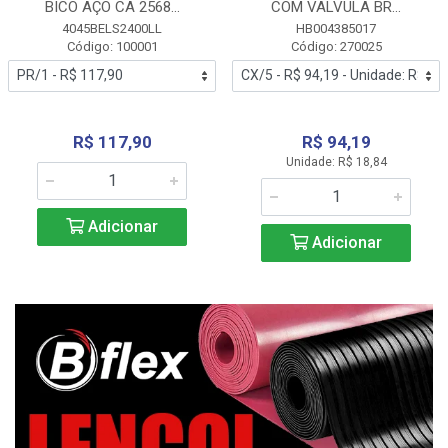
BICO AÇO CA 2568...
COM VALVULA BR...
4045BELS2400LL
HB004385017
Código: 100001
Código: 270025
R$ 117,90
R$ 94,19
Unidade: R$ 18,84
Adicionar
Adicionar