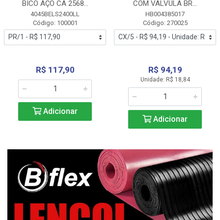
BICO AÇO CA 2568...
COM VALVULA BR...
4045BELS2400LL
HB004385017
Código: 100001
Código: 270025
R$ 117,90
R$ 94,19
Unidade: R$ 18,84
Adicionar
Adicionar