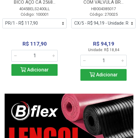
BICO AÇO CA 2568...
COM VALVULA BR...
4045BELS2400LL
HB004385017
Código: 100001
Código: 270025
R$ 117,90
R$ 94,19
Unidade: R$ 18,84
Adicionar
Adicionar