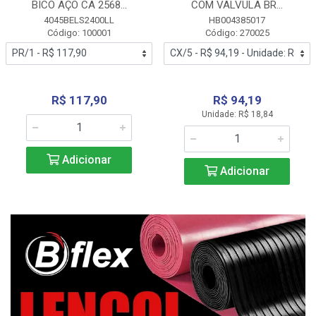
BICO AÇO CA 2568...
COM VALVULA BR...
4045BELS2400LL
HB004385017
Código: 100001
Código: 270025
R$ 117,90
R$ 94,19
Unidade: R$ 18,84
Adicionar
Adicionar