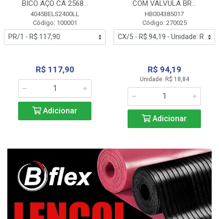
BICO AÇO CA 2568...
COM VALVULA BR...
4045BELS2400LL
HB004385017
Código: 100001
Código: 270025
R$ 117,90
R$ 94,19
Unidade: R$ 18,84
Adicionar
Adicionar