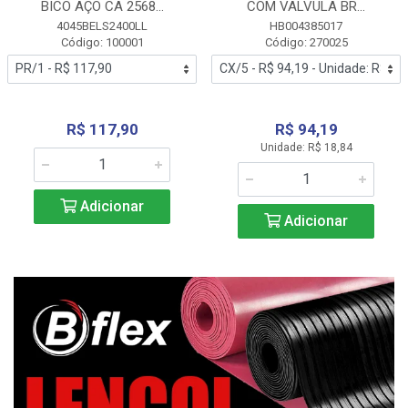
BICO AÇO CA 2568...
COM VALVULA BR...
4045BELS2400LL
HB004385017
Código: 100001
Código: 270025
R$ 117,90
R$ 94,19
Unidade: R$ 18,84
Adicionar
Adicionar