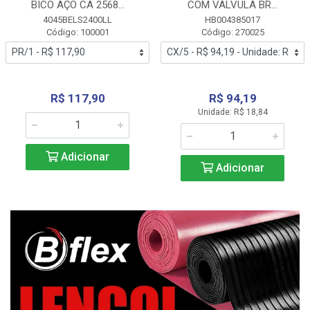
BICO AÇO CA 2568...
COM VALVULA BR...
4045BELS2400LL
HB004385017
Código: 100001
Código: 270025
R$ 117,90
R$ 94,19
Unidade: R$ 18,84
Adicionar
Adicionar