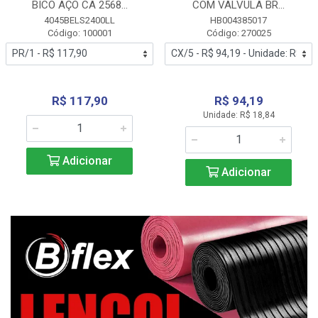
BICO AÇO CA 2568...
COM VALVULA BR...
4045BELS2400LL
HB004385017
Código: 100001
Código: 270025
R$ 117,90
R$ 94,19
Unidade: R$ 18,84
Adicionar
Adicionar