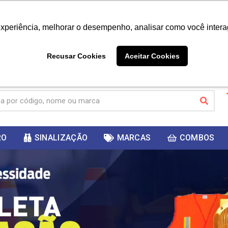
|
Já é cliente? - Entrar
Não é 
experiência, melhorar o desempenho, analisar como você intera
10%
PRIMEIRACOMPRA
 cupom
para
DESC
ganhar
Recusar Cookies
Aceitar Cookies
RO
SINALIZAÇÃO
MARCAS
COMBOS