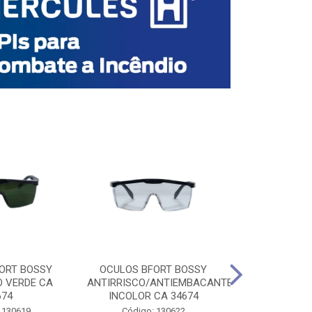
ORT BOSSY
OCULOS BFORT BOSSY
OCULOS BF
O VERDE CA
ANTIRRISCO/ANTIEMBACANTE
ANTIRRISCO/
674
INCOLOR CA 34674
VERDE C
 130619
Código: 130622
Código: