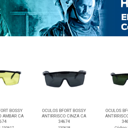
FORT BOSSY
OCULOS BFORT BOSSY
OCULOS BF
O AMBAR CA
ANTIRRISCO CINZA CA
ANTIRRISC
674
34674
34
: 130617
130618
Código: