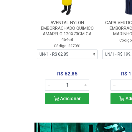
RA VERTICE
AVENTAL NYLON
CAPA VERTIC
BORRACHADO
EMBORRACHADO QUIMICO
EMBORRAC
ENTO 0190
AMARELO 120X70CM CA
MARINHO
REL...
46468
Código
: 227112
Código: 227081
240,69
R$ 62,85
R$ 1
icionar
Adicionar
Adi