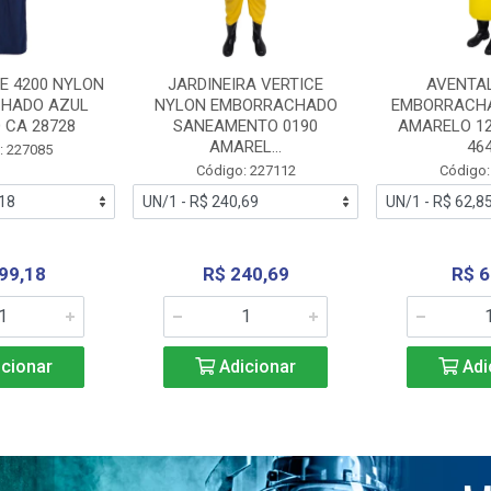
E 4200 NYLON
JARDINEIRA VERTICE
AVENTA
HADO AZUL
NYLON EMBORRACHADO
EMBORRACHA
 CA 28728
SANEAMENTO 0190
AMARELO 1
AMAREL...
46
: 227085
Código: 227112
Código:
99,18
R$ 240,69
R$ 6
cionar
Adicionar
Adi