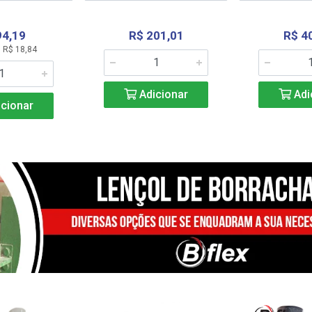
94,19
R$ 201,01
R$ 4
 R$ 18,84
Adicionar
Adi
cionar