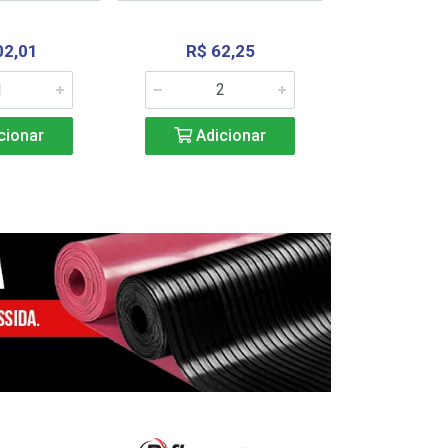
02,01
R$ 62,25
R$ 2.4
cionar
Adicionar
Adic