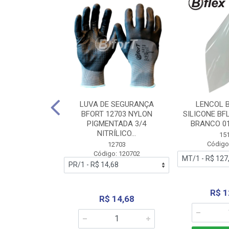
 BORRACHA
LUVA DE SEGURANÇA
LENCOL 
FLEX SEM LONA
BFORT 12703 NYLON
SILICONE BF
2,0X1000MM
PIGMENTADA 3/4
BRANCO 0
NITRÍLICO...
1179
15
: 151179
Código
12703
Código: 120702
70,66
R$ 1
R$ 14,68