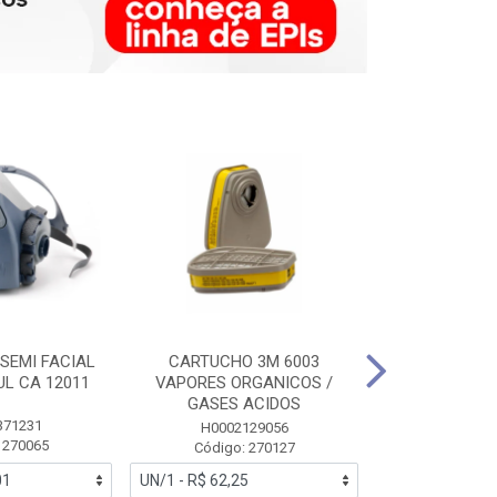
SEMI FACIAL
CARTUCHO 3M 6003
MASCARA FAC
UL CA 12011
VAPORES ORGANICOS /
3M 6700 P
GASES ACIDOS
371231
HB0043
H0002129056
 270065
Código:
Código: 270127