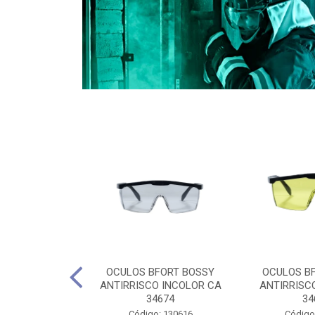
CULES 40CM
OCULOS BFORT BOSSY
OCULOS B
RO E 4,5M
ANTIRRISCO INCOLOR CA
ANTIRRISC
RIMENTO
34674
34
2D4045E
Código: 130616
Código