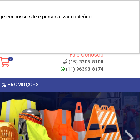
|
cliente? - Cadastrar
Área do Representante
ge em nosso site e personalizar conteúdo.
 de
Clique aqui para copiar o
código
ONTO
Fale Conosco
0
(15) 3305-8100
(11) 96393-8174
PROMOÇÕES