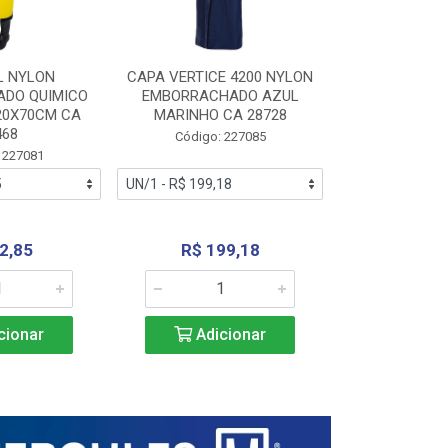
L NYLON
CAPA VERTICE 4200 NYLON
JARDINEIR
DO QUIMICO
EMBORRACHADO AZUL
NYLON EMB
20X70CM CA
MARINHO CA 28728
SANEAMEN
468
AMARE
Código: 227085
 227081
Código:
2,85
R$ 199,18
R$ 24
cionar
Adicionar
Adic