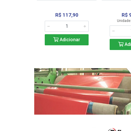
R$ 117,90
R$ 
331,36
Unidade:
Adicionar
icionar
Adi