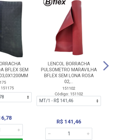
BORRACHA
LENCOL BORRACHA
LENCOL B
A BFLEX SEM
PULSOMETRO MARAVILHA
PULSOMETRO
03,0X1200MM
BFLEX SEM LONA ROSA
LONA B
02,...
02,0X1
175
 151175
151102
151
Código: 151102
Código:
16,78
R$ 141,46
R$ 14