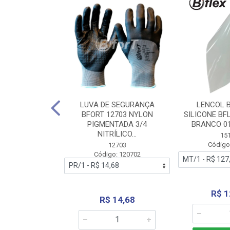
 BORRACHA
LUVA DE SEGURANÇA
LENCOL 
FLEX SEM LONA
BFORT 12703 NYLON
SILICONE BF
2,0X1000MM
PIGMENTADA 3/4
BRANCO 0
NITRÍLICO...
1179
15
: 151179
Código
12703
Código: 120702
70,66
R$ 1
R$ 14,68