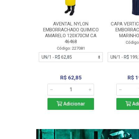
RA VERTICE
AVENTAL NYLON
CAPA VERTIC
BORRACHADO
EMBORRACHADO QUIMICO
EMBORRAC
ENTO 0190
AMARELO 120X70CM CA
MARINHO
REL...
46468
Código
: 227112
Código: 227081
240,69
R$ 62,85
R$ 1
icionar
Adicionar
Adi