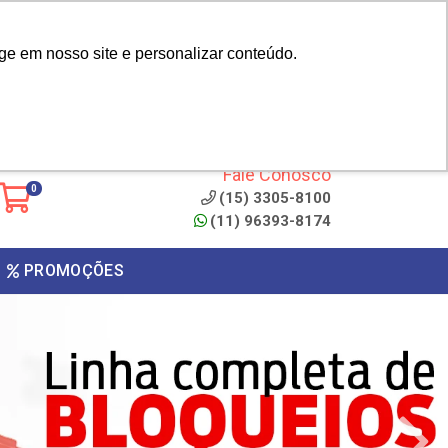
|
cliente? - Cadastrar
Área do Representante
ge em nosso site e personalizar conteúdo.
 de
Clique aqui para copiar o
código
ONTO
Fale Conosco
0
(15) 3305-8100
(11) 96393-8174
PROMOÇÕES