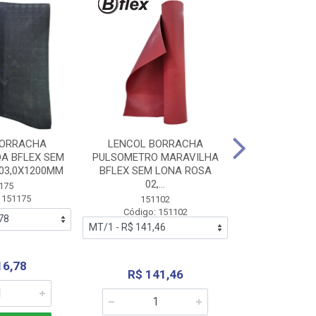
BORRACHA
LENCOL BORRACHA
LENCOL B
A BFLEX SEM
PULSOMETRO MARAVILHA
PULSOMETRO
03,0X1200MM
BFLEX SEM LONA ROSA
LONA B
02,...
02,0X1
175
 151175
151102
151
Código: 151102
Código:
16,78
R$ 141,46
R$ 14