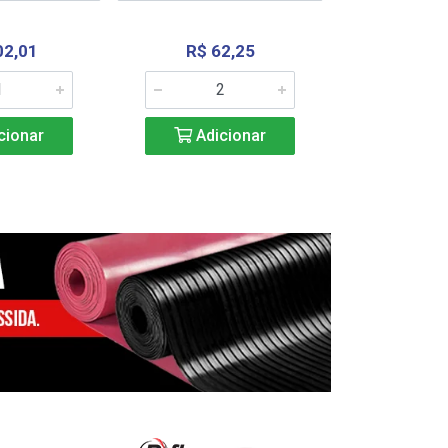
02,01
R$ 62,25
R$ 2.4
cionar
Adicionar
Adic