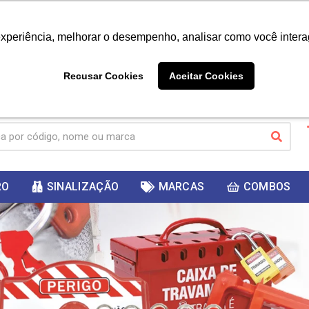
|
Já é cliente? - Entrar
Não é 
experiência, melhorar o desempenho, analisar como você intera
10%
PRIMEIRACOMPRA
 cupom
para
DESC
ganhar
Recusar Cookies
Aceitar Cookies
RO
SINALIZAÇÃO
MARCAS
COMBOS