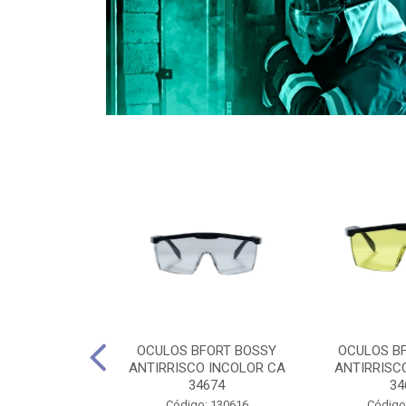
CULES 40CM
OCULOS BFORT BOSSY
OCULOS B
RO E 4,5M
ANTIRRISCO INCOLOR CA
ANTIRRISC
RIMENTO
34674
34
2D4045E
Código: 130616
Código