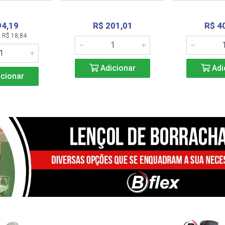
94,19
R$ 201,01
R$ 4
 R$ 18,84
Adicionar
Adi
cionar