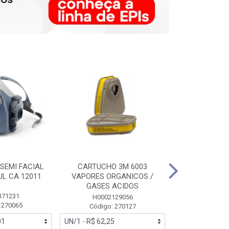
SEMI FACIAL
CARTUCHO 3M 6003
MASCARA FAC
UL CA 12011
VAPORES ORGANICOS /
3M 6700 P
GASES ACIDOS
371231
HB0043
H0002129056
 270065
Código:
Código: 270127