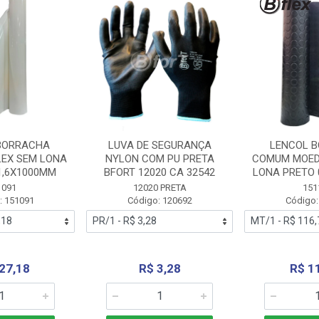
BORRACHA
LUVA DE SEGURANÇA
LENCOL 
LEX SEM LONA
NYLON COM PU PRETA
COMUM MOED
1,6X1000MM
BFORT 12020 CA 32542
LONA PRETO 
1091
12020 PRETA
151
: 151091
Código: 120692
Código:
27,18
R$ 3,28
R$ 1