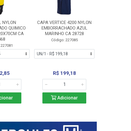
L NYLON
CAPA VERTICE 4200 NYLON
JARDINEIR
DO QUIMICO
EMBORRACHADO AZUL
NYLON EMB
20X70CM CA
MARINHO CA 28728
SANEAMEN
468
AMARE
Código: 227085
 227081
Código:
2,85
R$ 199,18
R$ 24
cionar
Adicionar
Adic