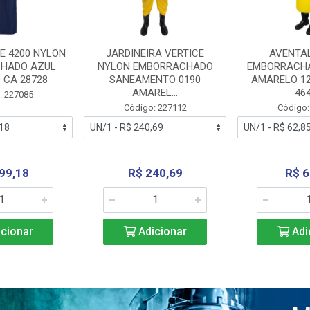
E 4200 NYLON
JARDINEIRA VERTICE
AVENTA
HADO AZUL
NYLON EMBORRACHADO
EMBORRACHA
 CA 28728
SANEAMENTO 0190
AMARELO 1
AMAREL...
46
: 227085
Código: 227112
Código:
99,18
R$ 240,69
R$ 6
cionar
Adicionar
Adi