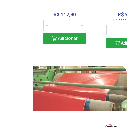
R$ 117,90
R$ 
331,36
Unidade:
Adicionar
icionar
Adi