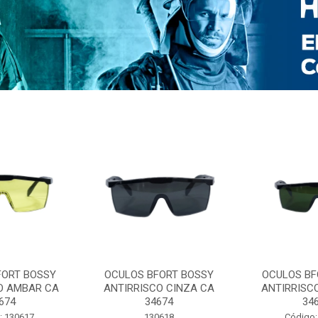
FORT BOSSY
OCULOS BFORT BOSSY
OCULOS BF
O AMBAR CA
ANTIRRISCO CINZA CA
ANTIRRISC
674
34674
34
: 130617
130618
Código: