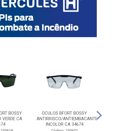
ORT BOSSY
OCULOS BFORT BOSSY
OCULOS BF
O VERDE CA
ANTIRRISCO/ANTIEMBACANTE
ANTIRRISCO/
674
INCOLOR CA 34674
VERDE C
 130619
Código: 130622
Código: