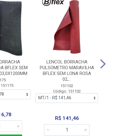
BORRACHA
LENCOL BORRACHA
LENCOL B
A BFLEX SEM
PULSOMETRO MARAVILHA
PULSOMETRO
03,0X1200MM
BFLEX SEM LONA ROSA
LONA B
02,...
02,0X1
175
 151175
151102
151
Código: 151102
Código:
16,78
R$ 141,46
R$ 14