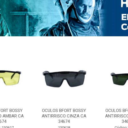
FORT BOSSY
OCULOS BFORT BOSSY
OCULOS BF
O AMBAR CA
ANTIRRISCO CINZA CA
ANTIRRISC
674
34674
34
: 130617
130618
Código: