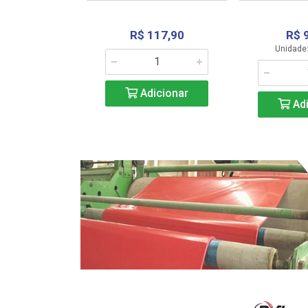
R$ 117,90
R$ 
331,36
Unidade:
Adicionar
icionar
Adi