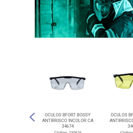
CULES 40CM
OCULOS BFORT BOSSY
OCULOS B
RO E 4,5M
ANTIRRISCO INCOLOR CA
ANTIRRISC
RIMENTO
34674
34
2D4045E
Código: 130616
Código