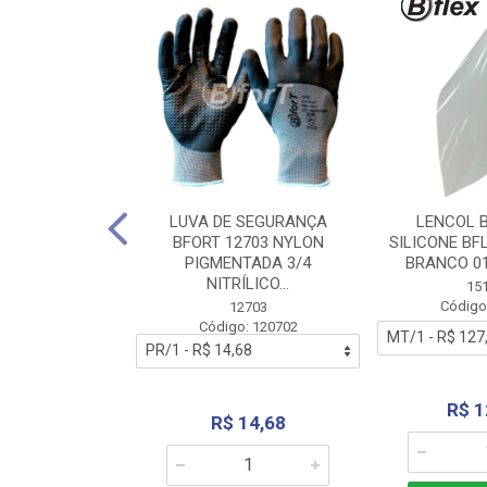
 BORRACHA
LUVA DE SEGURANÇA
LENCOL 
FLEX SEM LONA
BFORT 12703 NYLON
SILICONE BF
2,0X1000MM
PIGMENTADA 3/4
BRANCO 0
NITRÍLICO...
1179
15
: 151179
Código
12703
Código: 120702
70,66
R$ 1
R$ 14,68