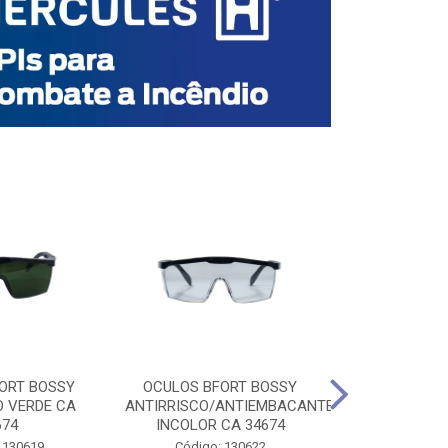
ORT BOSSY
OCULOS BFORT BOSSY
OCULOS BF
O VERDE CA
ANTIRRISCO/ANTIEMBACANTE
ANTIRRISCO/
674
INCOLOR CA 34674
VERDE C
 130619
Código: 130622
Código: