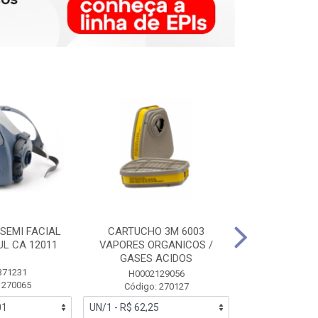
SEMI FACIAL
CARTUCHO 3M 6003
MASCARA FAC
UL CA 12011
VAPORES ORGANICOS /
3M 6700 P
GASES ACIDOS
371231
HB0043
H0002129056
 270065
Código:
Código: 270127