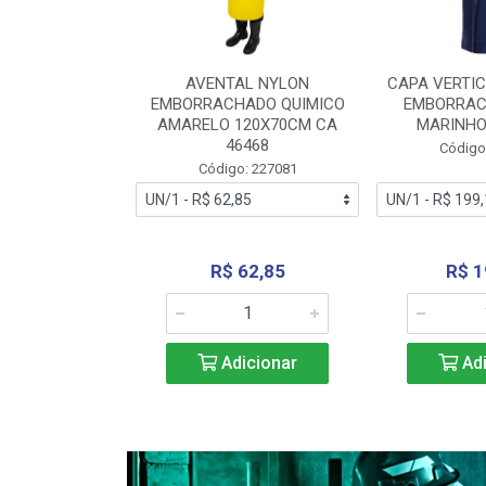
RA VERTICE
AVENTAL NYLON
CAPA VERTIC
BORRACHADO
EMBORRACHADO QUIMICO
EMBORRAC
ENTO 0190
AMARELO 120X70CM CA
MARINHO
REL...
46468
Código
: 227112
Código: 227081
240,69
R$ 62,85
R$ 1
icionar
Adicionar
Adi