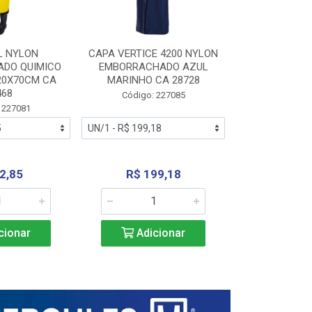
L NYLON
CAPA VERTICE 4200 NYLON
JARDINEIR
DO QUIMICO
EMBORRACHADO AZUL
NYLON EMB
20X70CM CA
MARINHO CA 28728
SANEAMEN
468
AMARE
Código: 227085
 227081
Código:
2,85
R$ 199,18
R$ 24
cionar
Adicionar
Adic