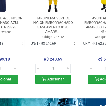
E 4200 NYLON
JARDINEIRA VERTICE
AVENTA
HADO AZUL
NYLON EMBORRACHADO
EMBORRACHA
 CA 28728
SANEAMENTO 0190
AMARELO 1
AMAREL...
46
: 227085
Código: 227112
Código:
99,18
R$ 240,69
R$ 6
cionar
Adicionar
Adi