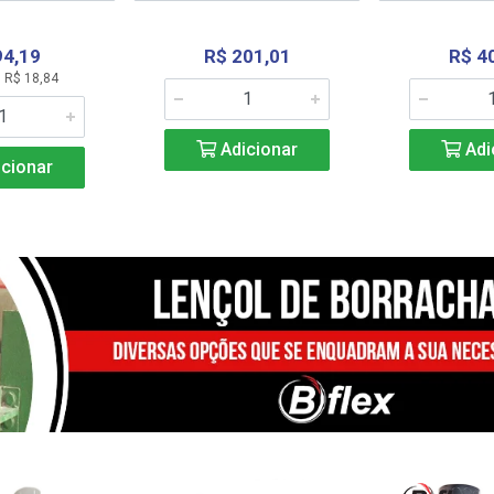
94,19
R$ 201,01
R$ 4
 R$ 18,84
Adicionar
Adi
cionar