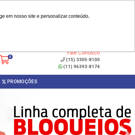
|
cliente? - Cadastrar
Área do Representante
ge em nosso site e personalizar conteúdo.
 de
Clique aqui para copiar o
código
ONTO
Fale Conosco
0
(15) 3305-8100
(11) 96393-8174
PROMOÇÕES