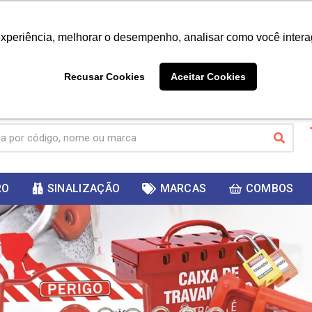
|
Já é cliente? - Entrar
Não é 
experiência, melhorar o desempenho, analisar como você intera
10%
PRIMEIRACOMPRA
 cupom
para
DESC
ganhar
Recusar Cookies
Aceitar Cookies
RO
SINALIZAÇÃO
MARCAS
COMBOS