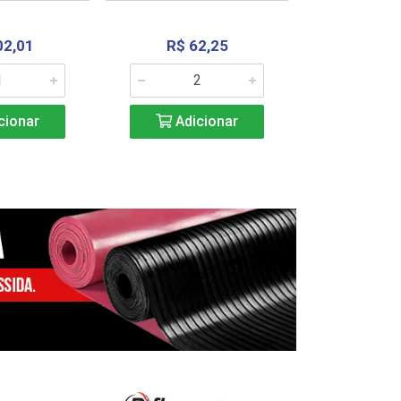
02,01
R$ 62,25
R$ 2.4
cionar
Adicionar
Adic