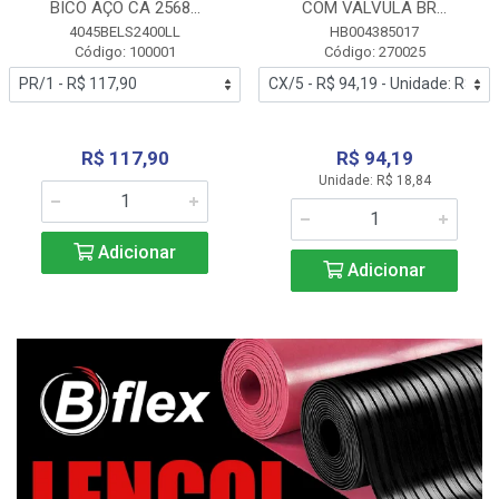
BICO AÇO CA 2568...
COM VALVULA BR...
4045BELS2400LL
HB004385017
Código: 100001
Código: 270025
R$ 117,90
R$ 94,19
Unidade: R$ 18,84
Adicionar
Adicionar