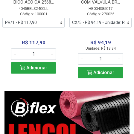
BICO AÇO CA 2568...
COM VALVULA BR...
4045BELS2400LL
HB004385017
Código: 100001
Código: 270025
R$ 117,90
R$ 94,19
Unidade: R$ 18,84
Adicionar
Adicionar