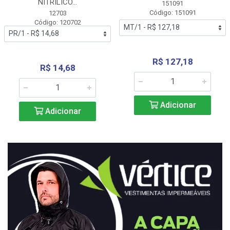
NITRÍLICO...
151091
Código: 151091
12703
Código: 120702
R$ 127,18
R$ 14,68
Adicionar
Adicionar