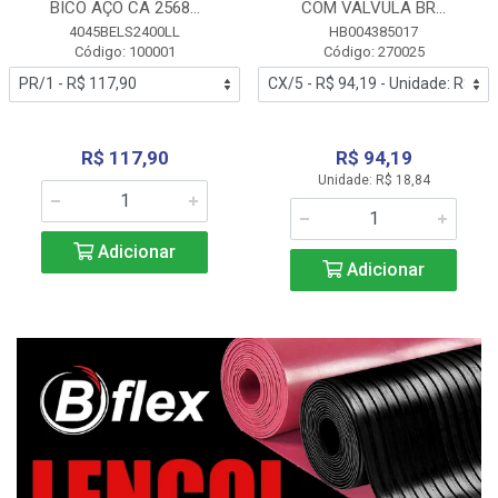
BICO AÇO CA 2568...
COM VALVULA BR...
4045BELS2400LL
HB004385017
Código: 100001
Código: 270025
R$ 117,90
R$ 94,19
Unidade: R$ 18,84
Adicionar
Adicionar