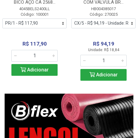
BICO AÇO CA 2568...
COM VALVULA BR...
4045BELS2400LL
HB004385017
Código: 100001
Código: 270025
R$ 117,90
R$ 94,19
Unidade: R$ 18,84
Adicionar
Adicionar