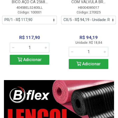
BICO AÇO CA 2568...
COM VALVULA BR...
4045BELS2400LL
HB004385017
Código: 100001
Código: 270025
R$ 117,90
R$ 94,19
Unidade: R$ 18,84
Adicionar
Adicionar