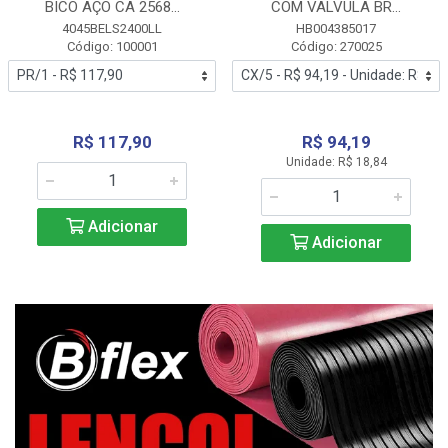
BICO AÇO CA 2568...
COM VALVULA BR...
4045BELS2400LL
HB004385017
Código: 100001
Código: 270025
R$ 117,90
R$ 94,19
Unidade: R$ 18,84
Adicionar
Adicionar