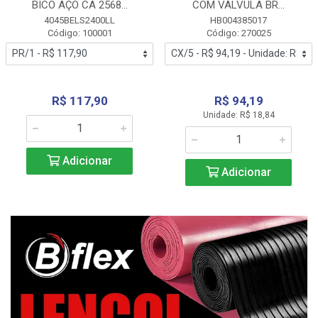
BICO AÇO CA 2568...
COM VALVULA BR...
4045BELS2400LL
HB004385017
Código: 100001
Código: 270025
R$ 117,90
R$ 94,19
Unidade: R$ 18,84
Adicionar
Adicionar