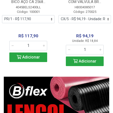
BICO AÇO CA 2568...
COM VALVULA BR...
4045BELS2400LL
HB004385017
Código: 100001
Código: 270025
R$ 117,90
R$ 94,19
Unidade: R$ 18,84
Adicionar
Adicionar