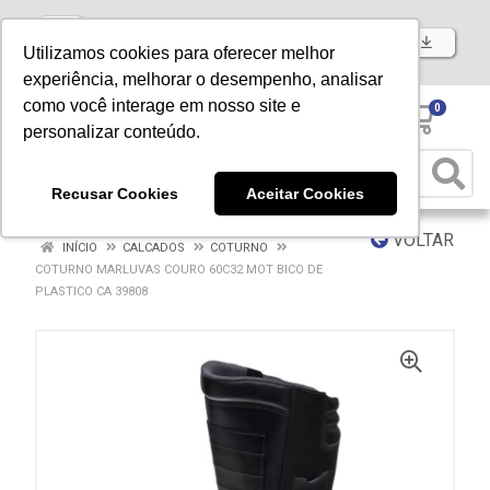
Baixe já nosso APP
Utilizamos cookies para oferecer melhor
experiência, melhorar o desempenho, analisar
como você interage em nosso site e
0
personalizar conteúdo.
Recusar Cookies
Aceitar Cookies
VOLTAR
INÍCIO
CALCADOS
COTURNO
COTURNO MARLUVAS COURO 60C32 MOT BICO DE
PLASTICO CA 39808