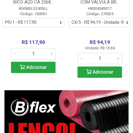
BICO AÇO CA 2568...
COM VALVULA BR...
4045BELS2400LL
HB004385017
Código: 100001
Código: 270025
R$ 117,90
R$ 94,19
Unidade: R$ 18,84
Adicionar
Adicionar