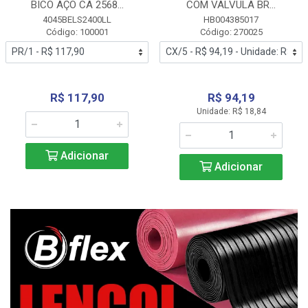
BICO AÇO CA 2568...
COM VALVULA BR...
4045BELS2400LL
HB004385017
Código: 100001
Código: 270025
R$ 117,90
R$ 94,19
Unidade: R$ 18,84
Adicionar
Adicionar