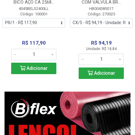
BICO AÇO CA 2568...
COM VALVULA BR...
4045BELS2400LL
HB004385017
Código: 100001
Código: 270025
R$ 117,90
R$ 94,19
Unidade: R$ 18,84
Adicionar
Adicionar