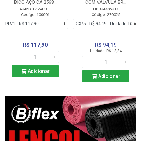
BICO AÇO CA 2568...
COM VALVULA BR...
4045BELS2400LL
HB004385017
Código: 100001
Código: 270025
R$ 117,90
R$ 94,19
Unidade: R$ 18,84
Adicionar
Adicionar