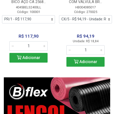
BICO AÇO CA 2568...
COM VALVULA BR...
4045BELS2400LL
HB004385017
Código: 100001
Código: 270025
R$ 117,90
R$ 94,19
Unidade: R$ 18,84
Adicionar
Adicionar