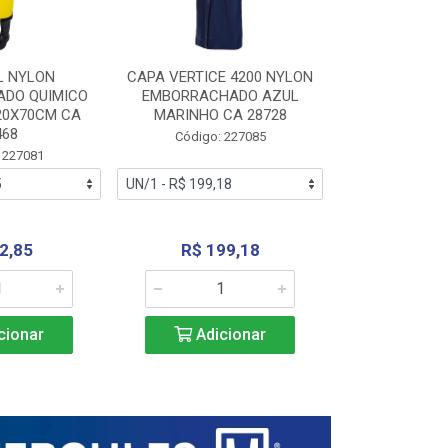
L NYLON
CAPA VERTICE 4200 NYLON
JARDINEIR
DO QUIMICO
EMBORRACHADO AZUL
NYLON EMB
20X70CM CA
MARINHO CA 28728
SANEAMEN
468
AMARE
Código: 227085
 227081
Código:
2,85
R$ 199,18
R$ 24
cionar
Adicionar
Adic