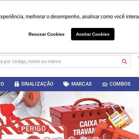
|
Já é cliente? - Entrar
Não é 
experiência, melhorar o desempenho, analisar como você intera
10%
PRIMEIRACOMPRA
 cupom
para
DESC
ganhar
Recusar Cookies
Aceitar Cookies
RO
SINALIZAÇÃO
MARCAS
COMBOS