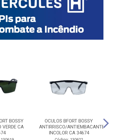
ORT BOSSY
OCULOS BFORT BOSSY
OCULOS BF
O VERDE CA
ANTIRRISCO/ANTIEMBACANTE
ANTIRRISCO/
674
INCOLOR CA 34674
VERDE C
 130619
Código: 130622
Código: