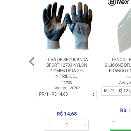
 BORRACHA
LUVA DE SEGURANÇA
LENCOL 
FLEX SEM LONA
BFORT 12703 NYLON
SILICONE BF
2,0X1000MM
PIGMENTADA 3/4
BRANCO 0
NITRÍLICO...
1179
15
: 151179
Código
12703
Código: 120702
70,66
R$ 1
R$ 14,68