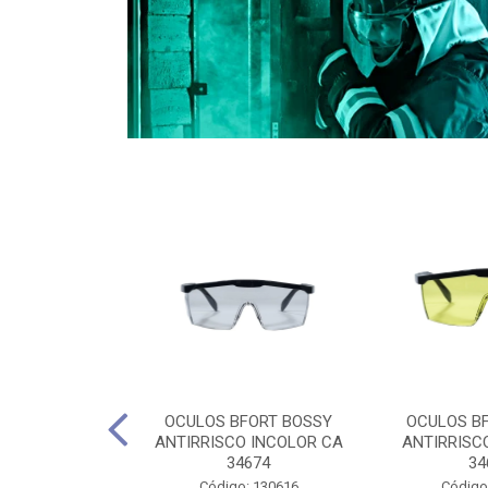
CULES 40CM
OCULOS BFORT BOSSY
OCULOS B
RO E 4,5M
ANTIRRISCO INCOLOR CA
ANTIRRISC
RIMENTO
34674
34
2D4045E
Código: 130616
Código