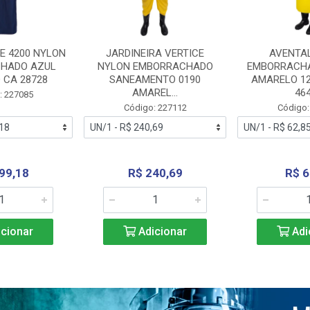
E 4200 NYLON
JARDINEIRA VERTICE
AVENTA
HADO AZUL
NYLON EMBORRACHADO
EMBORRACHA
 CA 28728
SANEAMENTO 0190
AMARELO 1
AMAREL...
46
: 227085
Código: 227112
Código:
99,18
R$ 240,69
R$ 6
cionar
Adicionar
Adi