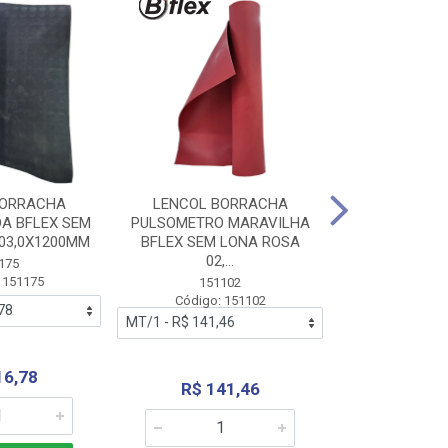
BORRACHA
LENCOL BORRACHA
LENCOL B
A BFLEX SEM
PULSOMETRO MARAVILHA
PULSOMETRO
03,0X1200MM
BFLEX SEM LONA ROSA
LONA B
02,...
02,0X1
175
 151175
151102
151
Código: 151102
Código:
16,78
R$ 141,46
R$ 14