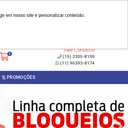
|
cliente? - Cadastrar
Área do Representante
ge em nosso site e personalizar conteúdo.
 de
Clique aqui para copiar o
código
ONTO
Fale Conosco
0
(15) 3305-8100
(11) 96393-8174
PROMOÇÕES