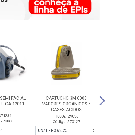
SEMI FACIAL
CARTUCHO 3M 6003
MASCARA FAC
UL CA 12011
VAPORES ORGANICOS /
3M 6700 P
GASES ACIDOS
371231
HB0043
H0002129056
 270065
Código:
Código: 270127