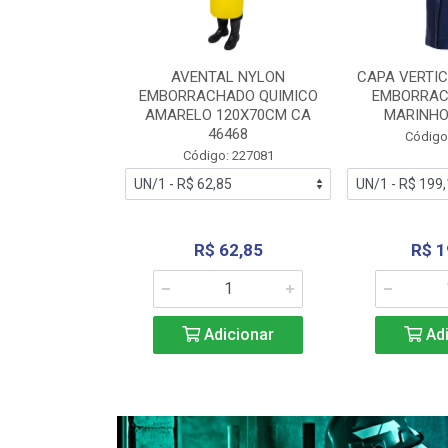
RA VERTICE
AVENTAL NYLON
CAPA VERTIC
BORRACHADO
EMBORRACHADO QUIMICO
EMBORRAC
ENTO 0190
AMARELO 120X70CM CA
MARINHO
REL...
46468
Código
: 227112
Código: 227081
240,69
R$ 62,85
R$ 1
icionar
Adicionar
Adi