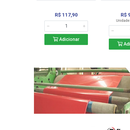
R$ 117,90
R$ 
331,36
Unidade:
Adicionar
icionar
Adi