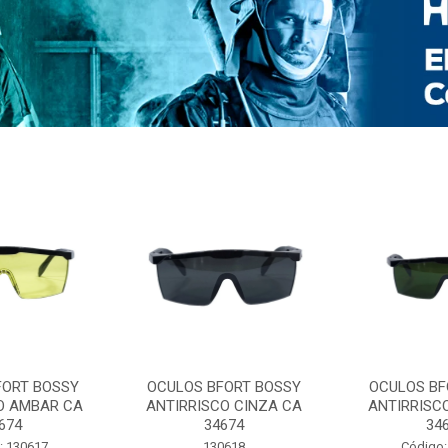
FORT BOSSY
OCULOS BFORT BOSSY
OCULOS BF
O AMBAR CA
ANTIRRISCO CINZA CA
ANTIRRISC
674
34674
34
: 130617
130618
Código: