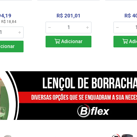
94,19
R$ 201,01
R$ 4
 R$ 18,84
Adicionar
Adi
cionar