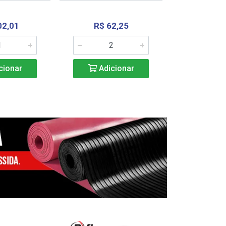
02,01
R$ 62,25
R$ 2.4
cionar
Adicionar
Adic