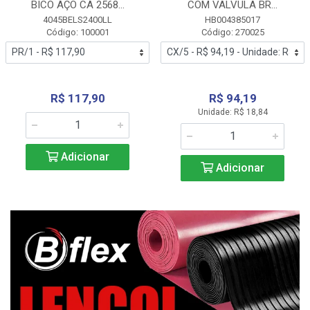
BICO AÇO CA 2568...
COM VALVULA BR...
4045BELS2400LL
HB004385017
Código: 100001
Código: 270025
R$ 117,90
R$ 94,19
Unidade: R$ 18,84
Adicionar
Adicionar