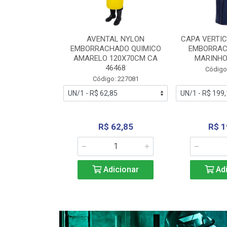
RA VERTICE
AVENTAL NYLON
CAPA VERTIC
BORRACHADO
EMBORRACHADO QUIMICO
EMBORRAC
ENTO 0190
AMARELO 120X70CM CA
MARINHO
REL...
46468
Código
: 227112
Código: 227081
240,69
R$ 62,85
R$ 1
icionar
Adicionar
Adi