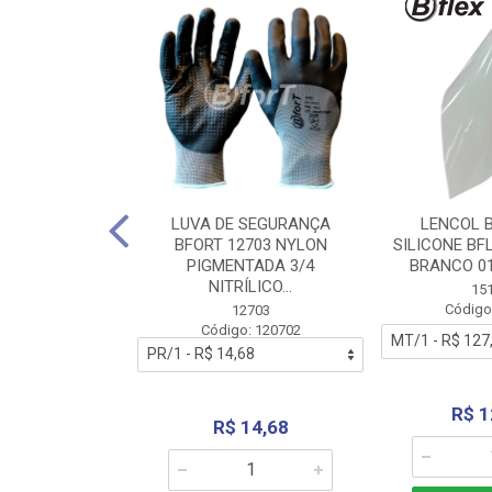
 BORRACHA
LUVA DE SEGURANÇA
LENCOL 
FLEX SEM LONA
BFORT 12703 NYLON
SILICONE BF
2,0X1000MM
PIGMENTADA 3/4
BRANCO 0
NITRÍLICO...
1179
15
: 151179
Código
12703
Código: 120702
70,66
R$ 1
R$ 14,68