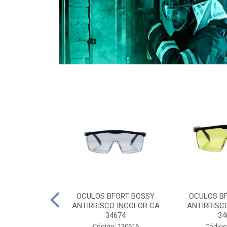
CULES 40CM
OCULOS BFORT BOSSY
OCULOS B
RO E 4,5M
ANTIRRISCO INCOLOR CA
ANTIRRISC
RIMENTO
34674
34
2D4045E
Código: 130616
Código