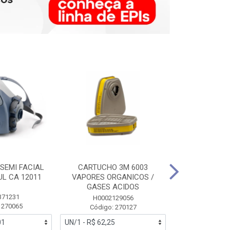
SEMI FACIAL
CARTUCHO 3M 6003
MASCARA FAC
UL CA 12011
VAPORES ORGANICOS /
3M 6700 P
GASES ACIDOS
371231
HB0043
H0002129056
 270065
Código:
Código: 270127