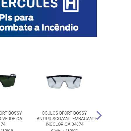
ORT BOSSY
OCULOS BFORT BOSSY
OCULOS BF
O VERDE CA
ANTIRRISCO/ANTIEMBACANTE
ANTIRRISCO/
674
INCOLOR CA 34674
VERDE C
 130619
Código: 130622
Código: