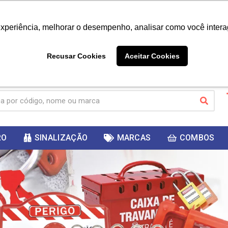
|
Já é cliente? - Entrar
Não é 
experiência, melhorar o desempenho, analisar como você intera
10%
PRIMEIRACOMPRA
 cupom
para
DESC
ganhar
Recusar Cookies
Aceitar Cookies
RO
SINALIZAÇÃO
MARCAS
COMBOS