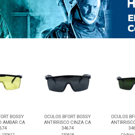
FORT BOSSY
OCULOS BFORT BOSSY
OCULOS BF
O AMBAR CA
ANTIRRISCO CINZA CA
ANTIRRISC
674
34674
34
: 130617
130618
Código: