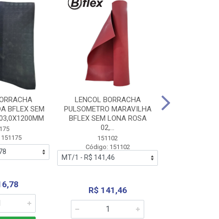
BORRACHA
LENCOL BORRACHA
LENCOL B
A BFLEX SEM
PULSOMETRO MARAVILHA
PULSOMETRO
03,0X1200MM
BFLEX SEM LONA ROSA
LONA B
02,...
02,0X1
175
 151175
151102
151
Código: 151102
Código:
16,78
R$ 141,46
R$ 14