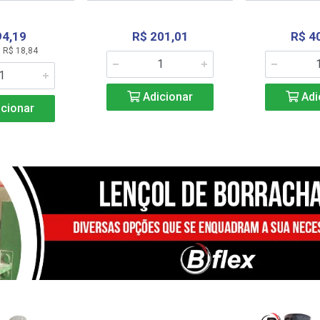
94,19
R$ 201,01
R$ 4
 R$ 18,84
Adicionar
Adi
cionar