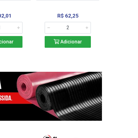
02,01
R$ 62,25
R$ 2.4
cionar
Adicionar
Adic