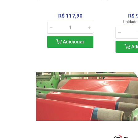
R$ 117,90
R$ 
331,36
Unidade:
Adicionar
icionar
Adi