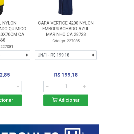
L NYLON
CAPA VERTICE 4200 NYLON
JARDINEIR
DO QUIMICO
EMBORRACHADO AZUL
NYLON EMB
20X70CM CA
MARINHO CA 28728
SANEAMEN
468
AMARE
Código: 227085
 227081
Código:
2,85
R$ 199,18
R$ 24
cionar
Adicionar
Adic