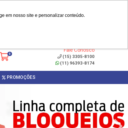
|
cliente? - Cadastrar
Área do Representante
ge em nosso site e personalizar conteúdo.
 de
Clique aqui para copiar o
código
ONTO
Fale Conosco
0
(15) 3305-8100
(11) 96393-8174
PROMOÇÕES