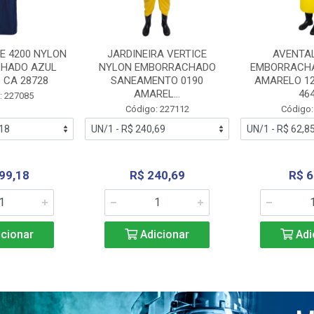
E 4200 NYLON
JARDINEIRA VERTICE
AVENTA
HADO AZUL
NYLON EMBORRACHADO
EMBORRACHA
 CA 28728
SANEAMENTO 0190
AMARELO 1
AMAREL...
46
: 227085
Código: 227112
Código:
99,18
R$ 240,69
R$ 6
cionar
Adicionar
Adi