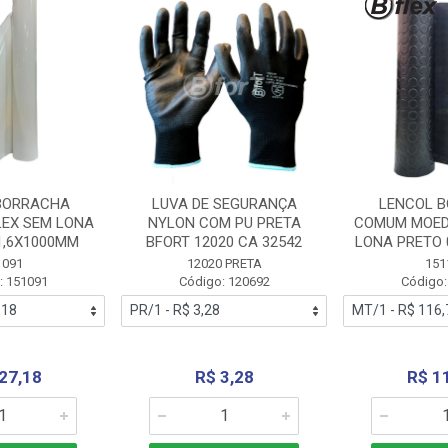
BORRACHA
LUVA DE SEGURANÇA
LENCOL 
LEX SEM LONA
NYLON COM PU PRETA
COMUM MOED
1,6X1000MM
BFORT 12020 CA 32542
LONA PRETO 
1091
12020 PRETA
151
: 151091
Código: 120692
Código:
27,18
R$ 3,28
R$ 1