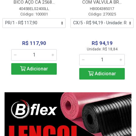
BICO AÇO CA 2568...
COM VALVULA BR...
4045BELS2400LL
HB004385017
Código: 100001
Código: 270025
R$ 117,90
R$ 94,19
Unidade: R$ 18,84
Adicionar
Adicionar